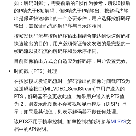
如：解码B帧时，需要前后的P帧作为参考，所以B帧后
的P帧先于B帧解码，但B帧先于P帧输出。按解码序输
出是保证快速输出的一个必要条件，用户选择按解码序
输出，需保证码流的解码序与显示序相同。
按帧发送码流与按解码序输出相结合能达到快速解码和
快速输出的目的，用户必须保证每次发送的是完整的一
帧码流以及码流的解码序和显示序相同。
目前图像输出方式会自适应为解码序，用户设置无效。
时间戳（PTS）处理
在按帧模式发送码流时，解码输出的图像时间戳PTS为
发送码流接口(MI_VDEC_SendStream)中用户送入的
PTS，解码器不会更改此值；如果用户送入的PTS值
为-2，则表示此图像不会被视频显示模块（DISP）显
示；如果是其他值，则表示解码器不做任何处理。
该PTS不用于帧率控制。帧率控制功能请参考
MI SYS
文
档中的API说明。