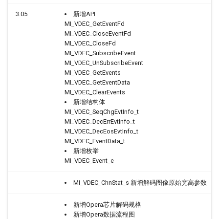
SSD_MIPI_Sensor配置参考
2.4. MI_VDEC_DestroyChn
3.05
新增API
MI_VDEC_GetEventFd
MI_VDEC_CloseEventFd
SSD_Sensor_Driver配置参考
2.5. MI_VDEC_StartChn
MI_VDEC_CloseFd
MI_VDEC_SubscribeEvent
2.6. MI_VDEC_StopChn
MI_VDEC_UnSubscribeEvent
MI_VDEC_GetEvents
2.7. MI_VDEC_GetChnAttr
MI_VDEC_GetEventData
MI_VDEC_ClearEvents
新增结构体
2.8. MI_VDEC_GetChnStat
MI_VDEC_SeqChgEvtInfo_t
MI_VDEC_DecErrEvtInfo_t
2.9. MI_VDEC_FlushChn
MI_VDEC_DecEosEvtInfo_t
MI_VDEC_EventData_t
新增枚举
2.10. MI_VDEC_ResetChn
MI_VDEC_Event_e
2.11.
MI_VDEC_ChnStat_s 新增解码图像原始宽高参数
MI_VDEC_SetChnParam
新增Opera芯片解码规格
2.12.
新增Opera数据流程图