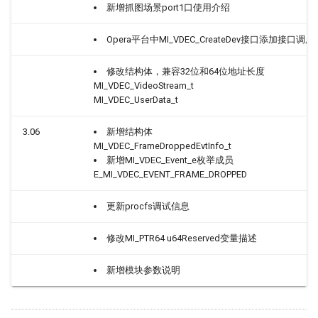
新增抓图场景port1口使用介绍
MI_VDEC_GetChnParam
Opera平台中MI_VDEC_CreateDev接口添加接口
2.13.
MI_VDEC_SendStream
修改结构体，兼容32位和64位地址长度
MI_VDEC_VideoStream_t
2.14. MI_VDEC_PauseChn
MI_VDEC_UserData_t
2.15. MI_VDEC_RefreshChn
3.06
新增结构体
MI_VDEC_FrameDroppedEvtInfo_t
新增MI_VDEC_Event_e枚举成员
2.16. MI_VDEC_ResumeChn
E_MI_VDEC_EVENT_FRAME_DROPPED
2.17. MI_VDEC_StepChn
更新procfs调试信息
2.18.
修改MI_PTR64 u64Reserved变量描述
MI_VDEC_GetUserData
新增模块参数说明
2.19.
MI_VDEC_ReleaseUserData