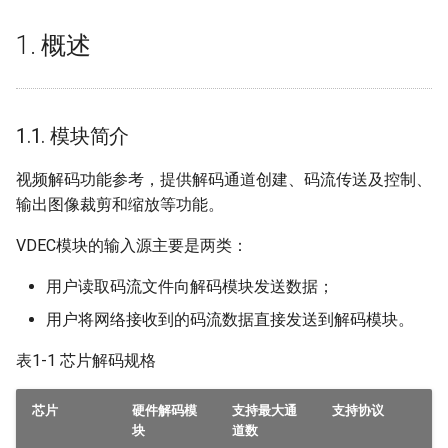
2.20.
1. 概述
MI_VDEC_SetDisplayMode
2.21.
MI_VDEC_GetDisplayMode
1.1. 模块简介
2.22.
视频解码功能参考，提供解码通道创建、码流传送及控制、
MI_VDEC_SetOutputPortAttr
输出图像裁剪和缩放等功能。
VDEC模块的输入源主要是两类：
2.23.
MI_VDEC_GetOutputPortAttr
用户读取码流文件向解码模块发送数据；
用户将网络接收到的码流数据直接发送到解码模块。
2.24.
MI_VDEC_SetOutputPortLayoutMode
表1-1 芯片解码规格
2.25.
芯片
硬件解码模
支持最大通
支持协议
分
MI_VDEC_GetOutputPortLayoutMode
块
道数