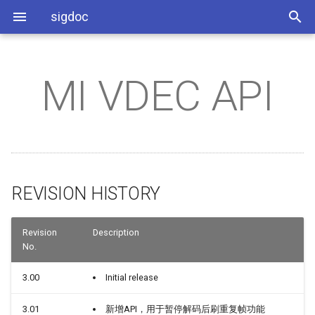
sigdoc
MI VDEC API
环境搭建
REVISION HISTORY
SSD_PADMUX参考说明
系统相关
系统配置
RISCV开发环境使用指南
PM8051使用指南
缩略语
MMAP_Layout布局说明
SStar Android分区说明
Android多媒体Debug手册
Audio系统介绍
IQ调试环境搭建介绍
SStarImageTool使用说明
Android OTA 流程介绍
An系统架构和源码目录介
AndroidStudio使用参考
RISCV_BSP_MOUNRIVER
用参考
烧录说明
1. 概述
SSD_ADC使用参考
分区配置
应用开发
BSP开发参考
COMAKE
STR介绍
Android AB分区说明
Exoplayer使用介绍
Audio系统开发指南
IQ调试参考指南
SStarHDCPTool使用说明
An启动流程说明
APK预安装配置说明
RISCV_I2C使用参考
Demo板硬件说明
SSD_GPIO使用参考
媒体相关
如何单刷镜像
1.1. 模块简介
DTBO功能介绍
Bootloader_AB分区说明
Audio算法介绍
ISP软件开发参考
An安全启动介绍
开机动画和BootVideo介绍
（SSL&BF&NR&AEC&SE）
RISCV_IR使用参考
REVISION HISTORY
SSD_I2C使用参考
音频相关
env.img配置说明
1.2. 解码流程图
DTBO使用参考
Android Factory分区介绍
IQ_HDR调试参考指南
SELinux介绍
Camera启动流程和配置介
Audio算法参数调节说明
RISCV_SPI使用参考
SSD_IR使用参考
图像显示相关
如何正确配置defconfig
1.2.1. Taiyaki数据流程图
BOOTLOGO使用说明
AB分区OTA升级说明
PQ调试手册
Fstab配置说明
SystemControl HAL 介绍
Revision
Description
No.
RISCV_UART使用参考
SSD_PWM使用参考
工具类相关
fastboot常用命令
1.2.2. Takoyaki数据流程图
BSP本地接口介绍
PQ Debug方法介绍
新增device配置说明
WiFi与BT配置参考
3.00
Initial release
RISCV_PWM使用参考
SSD_PWMOUT&PWMIN使用
OTA相关
adb remount和adb push用法
1.2.3. Tiramisu数据流程图
输入设备配置介绍
3.01
新增API，用于暂停解码后刷重复帧功能