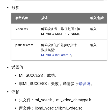
形参
参数名称
描述
输入/输出
VdecDev
解码设备号。 取值范围：[0,
输入
MI_VDEC_MAX_DEV_NUM)。
pstInitParam
解码设备初始化参数指针，
输入
数据类型:
MI_VDEC_InitParam_t
。
返回值
MI_SUCCESS：成功。
非MI_SUCCESS：失败，详情参照
错误码
。
依赖
头文件：mi_vdec.h、mi_vdec_datatype.h
库文件：libmi_vdec.a/libmi_vdec.so