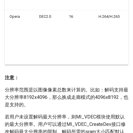
MI_VDEC_JpegFormat_e
1
3.4.
Opera
DEC2.0
16
H.264/H.265
H.
MI_VDEC_VideoMode_e
81
m
1
3.5. MI_VDEC_ErrCode_e
H.
81
3.6.
m
MI_VDEC_DecodeMode_e
1
3.7.
注意：
MI_VDEC_OutputOrder_e
分辨率范围是以图像像素总数来计算的。比如：解码支持最
3.8.
大分辨率8192x4096，那么换成走廊模式的4096x8192，也
MI_VDEC_VideoFormat_e
是支持的。
3.9.
若用户未设置解码最大分辨率，则MI_VDEC模块使用默认
MI_VDEC_DisplayMode_e
的最大分辨率。用户可以通过MI_VDEC_CreateDev接口修
改解码最大分辨率的限制。解码所需的sram大小匹配默认