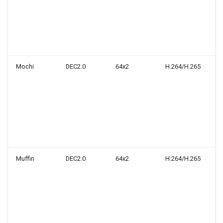
1
MI_VDEC_UnSubscribeEvent
H.
40
2.33. MI_VDEC_GetEvents
m
1
2.34.
MI_VDEC_GetEventData
Mochi
DEC2.0
64x2
H.264/H.265
H.
81
m
2.35. MI_VDEC_ClearEvents
1
H.
3. 数据类型
81
m
1
3.1.
MI_VDEC_CodecType_e
Muffin
DEC2.0
64x2
H.264/H.265
H.
81
3.2.
m
MI_VDEC_DPB_BufMode_e
1
H.
81
3.3.
m