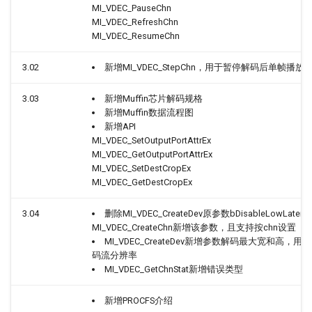
参考
RISCV_PWMOUT&PWMI
MI_VDEC_PauseChn
用参考
toybox扩展
1.2.4. Muffin数据流程图
梯形矫正介绍
MI_VDEC_RefreshChn
MI_VDEC_ResumeChn
SSD_SPI使用参考
RISCV_ADC使用参考
动态UI帧率控制
1.2.5. Mochi数据流程图
3.02
新增MI_VDEC_StepChn，用于暂停解码后单帧播放
SSD_Watchdog使用参考
RISCV_GPIO使用参考
1.2.6. Opera数据流程图
3.03
新增Muffin芯片解码规格
SSD_Timer使用参考
新增Muffin数据流程图
RISCV_RPMsg使用参考
1.3. 关键字说明
新增API
SSD_RTC使用参考
MI_VDEC_SetOutputPortAttrEx
MI_VDEC_GetOutputPortAttrEx
RISCV_TIMER使用参考
1.4. modparam
MI_VDEC_SetDestCropEx
SSD_eMMC使用参考
MI_VDEC_GetDestCropEx
RISCV_IMI使用参考
2. API参考
SSD_SD_EMMC压力测试参
3.04
删除MI_VDEC_CreateDev原参数bDisableLowLaten
考
2.1. MI_VDEC_CreateDev
MI_VDEC_CreateChn新增该参数，且支持按chn设置
MI_VDEC_CreateDev新增参数解码最大宽和高
码流分辨率
SSD_UART使用参考
2.2. MI_VDEC_DestroyDev
MI_VDEC_GetChnStat新增错误类型
SSD_Panel配置参考
2.3. MI_VDEC_CreateChn
新增PROCFS介绍