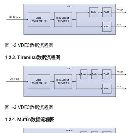
3.18.
MI_VDEC_VideoStream_t
3.19. MI_VDEC_UserData_t
3.20.
图1-2 VDEC数据流程图
MI_VDEC_OutputPortAttr_t
1.2.3. Tiramisu数据流程图
3.21.
MI_VDEC_ErrHandlePolicy_t
3.22. MI_VDEC_CropCfg_t
3.23.
MI_VDEC_SeqChgEvtInfo_t
图1-3 VDEC数据流程图
3.24.
1.2.4. Muffin数据流程图
MI_VDEC_DecErrEvtInfo_t