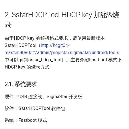
参考
3.2. MI_HDMIRX_LoadHdcp
RISCV_PWMOUT&PWMI
用参考
FB
toybox扩展
梯形矫正介绍
2. SstarHDCPTool HDCP key 加密&烧
SSD_SPI使用参考
RISCV_ADC使用参考
GFX
动态UI帧率控制
录
SSD_Watchdog使用参考
RISCV_GPIO使用参考
HDMI
由于HDCP key 的解析格式要求，请使用最新版本
SSD_Timer使用参考
SstarHDCPTool（
http://hcgit04-
RISCV_RPMsg使用参考
HDMI RX
master:9080/#/admin/projects/sigmastar/android/tools
SSD_RTC使用参考
中可以git到sstar_hdcp_tool）。主要介绍Fastboot 模式下
RISCV_TIMER使用参考
IPU
HDCP key 的烧录方式。
SSD_eMMC使用参考
RISCV_IMI使用参考
IQSERVER
2.1. 系统要求
SSD_SD_EMMC压力测试参
考
ISP
硬件：USB 连接线、SigmaStar 开发板
SSD_UART使用参考
IVE
软件：SstarHDCPTool 软件包
系统：Fastboot 模式
SSD_Panel配置参考
JPD