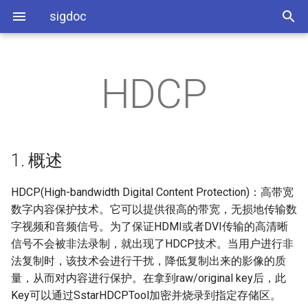
sigdoc
HDCP
环境搭建
AEC
SSD_PADMUX参考说明
MMAP_Layout布局说明
SStar Android分区说明
Android多媒体Debug手册
Audio系统介绍
IQ调试环境搭建介绍
1. 概述
Android OTA 流程介绍
系统配置
RISCV开发环境使用指南
PM8051使用指南
缩略语
An系统架构和源码目录介
AndroidStudio使用参考
RISCV_BSP_MOUNRIVER
用参考
烧录说明
AED
SSD_ADC使用参考
STR介绍
Android AB分区说明
Exoplayer使用介绍
Audio系统开发指南
IQ调试参考指南
2. SstarHDCPTool HDCP key
应用开发
BSP开发参考
COMAKE
An启动流程说明
APK预安装配置说明
加密&烧录
RISCV_I2C使用参考
1. 概述
Demo板硬件说明
AI
SSD_GPIO使用参考
DTBO功能介绍
Bootloader_AB分区说明
Audio算法介绍
ISP软件开发参考
如何单刷镜像
An安全启动介绍
开机动画和BootVideo介绍
（SSL&BF&NR&AEC&SE）
2.1. 系统要求
RISCV_IR使用参考
HDCP(High-bandwidth Digital Content Protection)：高带宽
AO
SSD_I2C使用参考
DTBO使用参考
Android Factory分区介绍
IQ_HDR调试参考指南
env.img配置说明
SELinux介绍
Camera启动流程和配置介
数字内容保护技术。它可以提供很高的带宽，无损地传输数
Audio算法参数调节说明
2.2. HDCP key 加密
RISCV_SPI使用参考
字视频和音频信号。为了保证HDMI或者DVI传输的高清晰
APC
SSD_IR使用参考
BOOTLOGO使用说明
AB分区OTA升级说明
PQ调试手册
如何正确配置defconfig
Fstab配置说明
SystemControl HAL 介绍
信号不会被非法录制，就出现了HDCP技术。当用户进行非
3. HDCP v1.4 解析相关API
RISCV_UART使用参考
法复制时，该技术会进行干扰，降低复制出来的影像的质
BF
SSD_PWM使用参考
BSP本地接口介绍
PQ Debug方法介绍
fastboot常用命令
新增device配置说明
WiFi与BT配置参考
量，从而对内容进行保护。在拿到raw/original key后，此
3.1. hdmirx_hdcp_read
RISCV_PWM使用参考
DSP
SSD_PWMOUT&PWMIN使用
adb remount和adb push用法
Key可以通过SstarHDCPTool加密并烧录到指定存储区。
输入设备配置介绍