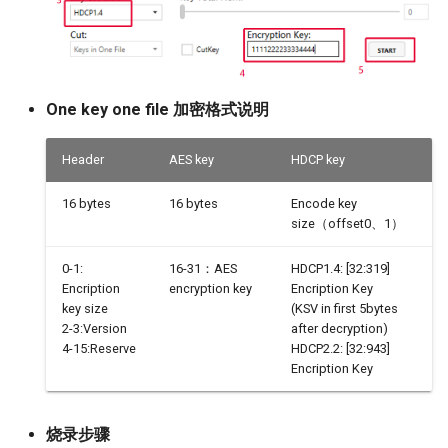
HVP
One key one file 加密格式说明
Header
AES key
HDCP key
16 bytes
16 bytes
Encode key
size（offset0、1）
0-1:
16-31：AES
HDCP1.4: [32:319]
Encription
encryption key
Encription Key
key size
(KSV in first 5bytes
2-3:Version
after decryption)
4-15:Reserve
HDCP2.2: [32:943]
Encription Key
烧录步骤