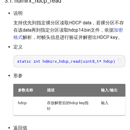
3.1. hdmirx_hdcp_read
说明
支持优先到指定裸分区读取HDCP data，若裸分区不存
在该data再到指定分区读取hdcp14.bin文件，依据
加密
格式
解析，对帧头信息进行验证并解密出HDCP key。
定义
形参
参数名称
描述
输入/输出
hdcp
存放解密后的hdcp key指
输入
针
返回值