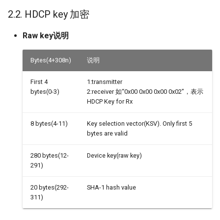
SSD_MIPI_Sensor配置参考
LDC
2.2. HDCP key 加密
SSD_Sensor_Driver配置参考
MIPITX
Raw key说明
NIR
Bytes(4+308n)
说明
First 4
1:transmitter
NIR IQ
bytes(0-3)
2:receiver 如“0x00 0x00 0x00 0x02”，表示
HDCP Key for Rx
PSPI
8 bytes(4-11)
Key selection vector(KSV). Only first 5
RGN
bytes are valid
SCL
280 bytes(12-
Device key(raw key)
291)
SSL
20 bytes(292-
SHA-1 hash value
311)
SED