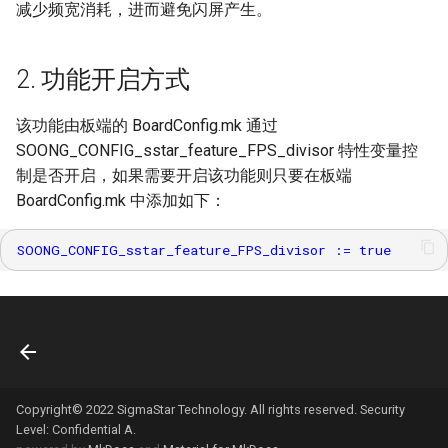
参考
减少频宽消耗，进而避免闪屏产生。
FB
SSD_SPI使用参考
2. 功能开启方式
GFX
SSD_Watchdog使用参考
该功能由板端的 BoardConfig.mk 通过
HDMI
SOONG_CONFIG_sstar_feature_FPS_divisor 特性变量控
SSD_Timer使用参考
制是否开启，如果需要开启该功能则只要在板端
HDMI RX
BoardConfig.mk 中添加如下：
SSD_RTC使用参考
IPU
SSD_eMMC使用参考
IQSERVER
SSD_SD_EMMC压力测试
考
ISP
SSD_UART使用参考
IVE
Copyright© 2022 SigmaStar Technology. All rights reserved. Security
SSD_Panel配置参考
JPD
Level: Confidential A.