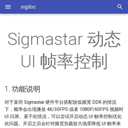
sigdoc
Sigmastar 动态
环境搭建
SDK模块API
1. 功能说明
AEC
SSD_PADMUX参考说明
系统相关
系统配置
RISCV开发环境使用指南
PM8051使用指南
烧录说明
BSP开发参考
2. 功能开启方式
AED
SSD_ADC使用参考
分区配置
应用开发
BSP开发参考
UI 帧率控制
Demo板硬件说明
平台开发参考
AI
SSD_GPIO使用参考
媒体相关
Android开发指南
AO
SSD_I2C使用参考
音频相关
1. 功能说明
MCU开发参考
APC
SSD_IR使用参考
图像显示相关
对于某些 Sigmastar 硬件平台搭配较低频宽 DDR 的情况
PM8051 user guide
BF
SSD_PWM使用参考
工具类相关
下，概率会出现播放 4K/30FPS 或者 1080P/60FPS 视频时
UI 闪屏。基于此情况，可以尝试开启动态 UI 帧率控制优化
DSP
SSD_PWMOUT&PWMIN
OTA相关
此问题。开启之后会针对频宽负载较大场景降低 UI 帧率来