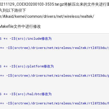
a.20211129_COEX20200103-3535.tar.gz将解压出来的文件
并放入到以下路径下
r/Alkaid/kernel/common/drivers/net/wireless/realtek/
u/Makefile文件中进行修改
S += -I$(src)/include修改为

+= -I$(srctree)/drivers/net/wireless/realtek/rtl8723du/i
S += -I$(src)/platform修改为

+= -I$(srctree)/drivers/net/wireless/realtek/rtl8723du/p
S += -I$(src)/hal/btc修改为

+= -I$(srctree)/drivers/net/wireless/realtek/rtl8723du/h