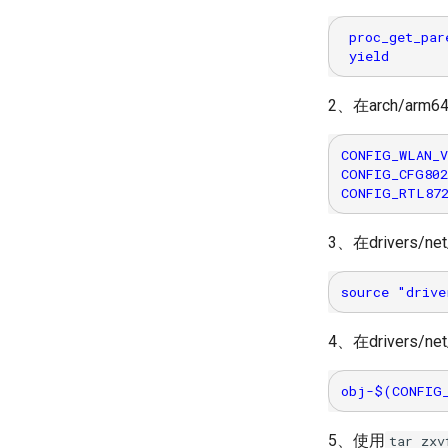
 proc_get_pare
2、在arch/arm64
CONFIG_WLAN_V
CONFIG_CFG802
3、在drivers/
4、在drivers/
5、使用
tar z