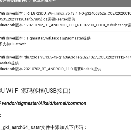
客户需要跟driver厂家拿的版本号
Wifi driver版本：RTL8723DU_WiFi_linux_v5.13.4.1-0-g3240d362a_COEX2020010
3535.20211130.tar(57895).gz需要Realtek提供
Bluetooth版本：20210702_BT_ANDROID_11.0_RTL8723D_COEX_v3b3b.tar.g
Wifi driver版本：sigmastar_wifi.tar.gz 由Sigmastar提供
不支持Bluetooth
Wifi driver版本 rtl8723ds v5.13.5-43-g163a63d1e.20221027_COEX20211112-41
Realtek提供
Bluetooth版本 20210702_BT_ANDROID_11.0 需要Realtek提供
23DU Wi-Fi 源码移植(USB接口)
ndor/sigmastar/Alkaid/kernel/common
：
bi_gki_aarch64_sstar文件中添加以下代码：