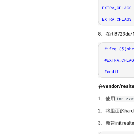
EXTRA_CFLAGS 
8、在rtl8723d
 #ifeq ($(she
 #EXTRA_CFLAG
在vendor/real
1、使用
tar z
2、将里面的hardwa
3、新建init.real