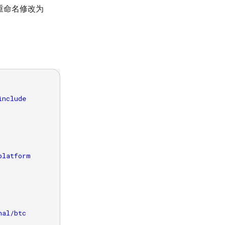
夹进行重命名修改为
nclude

latform

al/btc
