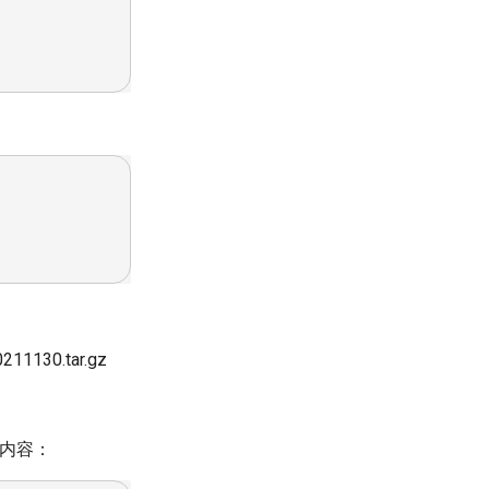
11130.tar.gz
加以下内容：