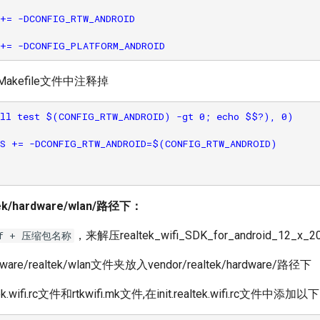
+= -DCONFIG_RTW_ANDROID

u/Makefile文件中注释掉
ll test $(CONFIG_RTW_ANDROID) -gt 0; echo $$?), 0)

S += -DCONFIG_RTW_ANDROID=$(CONFIG_RTW_ANDROID)

tek/hardware/wlan/路径下：
，来解压realtek_wifi_SDK_for_android_12_x_202
xvf + 压缩包名称
re/realtek/wlan文件夹放入vendor/realtek/hardware/路径下
tek.wifi.rc文件和rtkwifi.mk文件,在init.realtek.wifi.rc文件中添