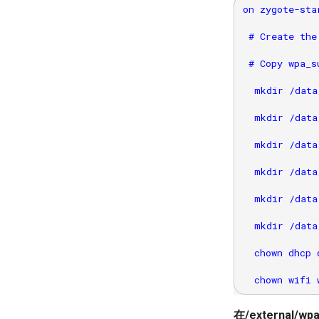
on zygote-star
 # Create the
 # Copy wpa_s
  mkdir /data
  mkdir /data
  mkdir /data
  mkdir /data
  mkdir /data
  mkdir /data
  chown dhcp 
在/external/wp