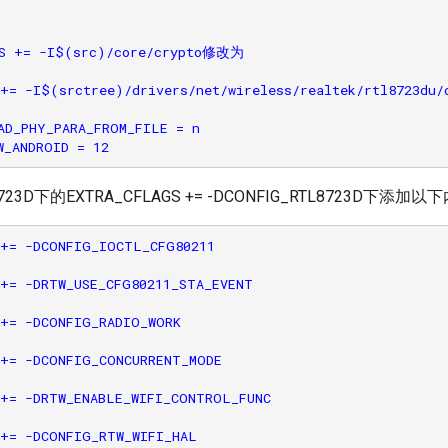
S += -I$(src)/core/crypto修改为

+= -I$(srctree)/drivers/net/wireless/realtek/rtl8723du/c
D_PHY_PARA_FROM_FILE = n

723D下的EXTRA_CFLAGS += -DCONFIG_RTL8723D下添加
+= -DCONFIG_IOCTL_CFG80211

+= -DRTW_USE_CFG80211_STA_EVENT

+= -DCONFIG_RADIO_WORK

+= -DCONFIG_CONCURRENT_MODE

+= -DRTW_ENABLE_WIFI_CONTROL_FUNC

+= -DCONFIG_RTW_WIFI_HAL
