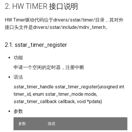
HVP
2. HW TIMER 接口说明
HW Timer驱动代码位于drivers/sstar/timer/目录，其对外
接口头文件是drivers/sstar/include/mdrv_timer.h。
2.1. sstar_timer_register
功能
申请一个空闲的定时器，注册中断
语法
sstar_timer_handle sstar_timer_register(unsigned int
timer_id, enum sstar_timer_mode mode,
sstar_timer_callback callback, void *pdata)
参数
参数
描述