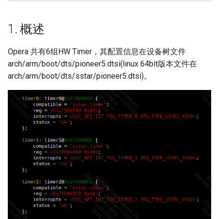
RISCV_PWMOUT&PWMI
用参考
FB
toybox扩展
2.5. sstar_timer_get_current
梯形矫正介绍
1. 概述
RISCV_ADC使用参考
GFX
动态UI帧率控制
2.6.
sstar_timer_device_count
Opera 共有6组HW Timer，其配置信息在设备树文件
RISCV_GPIO使用参考
HDMI
arch/arm/boot/dts/pioneer5.dtsi(linux 64bit版本文件在
2.7. sstar_timer_find_idle
arch/arm/boot/dts/sstar/pioneer5.dtsi)。
RISCV_RPMsg使用参考
HDMI RX
3. 测试demo
RISCV_TIMER使用参考
IPU
4. 查看定时器信息
RISCV_IMI使用参考
IQSERVER
ISP
IVE
JPD