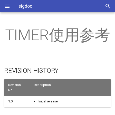
sigdoc
TIMER使用参考
环境搭建
AEC
REVISION HISTORY
系统相关
系统配置
RISCV开发环境使用指南
PM8051使用指南
缩略语
MMAP_Layout布局说明
SStar Android分区说明
Android多媒体Debug手册
Audio系统介绍
IQ调试环境搭建介绍
SStarImageTool使用说明
Android OTA 流程介绍
An系统架构和源码目录介
AndroidStudio使用参考
RISCV_BSP_MOUNRIVER
用参考
烧录说明
AED
1. 概述
分区配置
应用开发
BSP开发参考
COMAKE
STR介绍
Android AB分区说明
Exoplayer使用介绍
Audio系统开发指南
IQ调试参考指南
SStarHDCPTool使用说明
An启动流程说明
APK预安装配置说明
RISCV_I2C使用参考
Demo板硬件说明
AI
2. HW TIMER 接口说明
媒体相关
如何单刷镜像
DTBO功能介绍
Bootloader_AB分区说明
Audio算法介绍
ISP软件开发参考
An安全启动介绍
开机动画和BootVideo介绍
（SSL&BF&NR&AEC&SE）
RISCV_IR使用参考
REVISION HISTORY
AO
音频相关
env.img配置说明
2.1. sstar_timer_register
DTBO使用参考
Android Factory分区介绍
IQ_HDR调试参考指南
SELinux介绍
Camera启动流程和配置介
Audio算法参数调节说明
RISCV_SPI使用参考
APC
图像显示相关
如何正确配置defconfig
2.2. sstar_timer_unregister
BOOTLOGO使用说明
AB分区OTA升级说明
PQ调试手册
Fstab配置说明
SystemControl HAL 介绍
Revision
Description
No.
RISCV_UART使用参考
BF
工具类相关
fastboot常用命令
2.3. sstar_timer_start
BSP本地接口介绍
PQ Debug方法介绍
新增device配置说明
WiFi与BT配置参考
1.0
Initial release
RISCV_PWM使用参考
DSP
OTA相关
adb remount和adb push用法
2.4. sstar_timer_stop
输入设备配置介绍