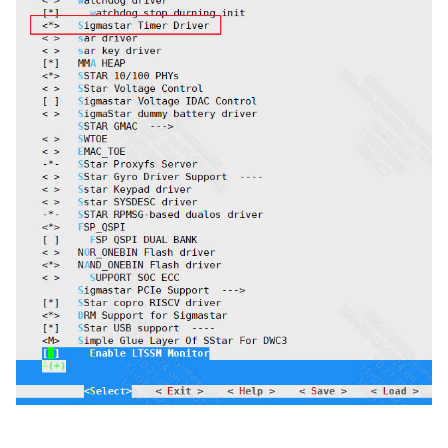
SENSOR
SRC
SYS
VDEC
VDF
VDISP
VENC
VIF
WLAN