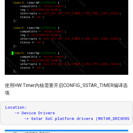
LDC
MIPITX
NIR
NIR IQ
PSPI
RGN
使用HW Timer内核需要开启CONFIG_SSTAR_TIMER编译选
项:
SCL
Location:

SSL
    -> Device Drivers

SED