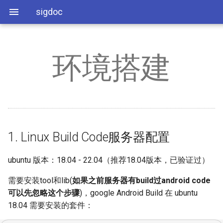
sigdoc
环境搭建
1. Linux Build Code服务器配
SDK模块API
缩略语
AEC
SSD_PADMUX参考说明
系统相关
系统配置
RISCV开发环境使用指南
PM8051使用指南
置
BSP开发参考
COMAKE
AED
SSD_ADC使用参考
分区配置
应用开发
BSP开发参考
1.1. 修改sh
平台开发参考
如何单刷镜像
AI
SSD_GPIO使用参考
媒体相关
2. SDK 代码获取说明
1. Linux Build Code服务器配置
Android开发指南
env.img配置说明
AO
SSD_I2C使用参考
音频相关
3. SDK 编译步骤说明
ubuntu 版本：18.04 - 22.04（推荐18.04版本，已验证过）
MCU开发参考
如何正确配置defconfig
APC
SSD_IR使用参考
图像显示相关
3.1. OTA包说明
需要安装tool和lib(
如果之前服务器有build过android code
PM8051 user guide
fastboot常用命令
BF
SSD_PWM使用参考
工具类相关
可以先忽略这个步骤
)，google Android Build 在 ubuntu
3.1.1. 增量OTA包
18.04 需要安装的套件：
adb remount和adb push用法
DSP
SSD_PWMOUT&PWMIN
OTA相关