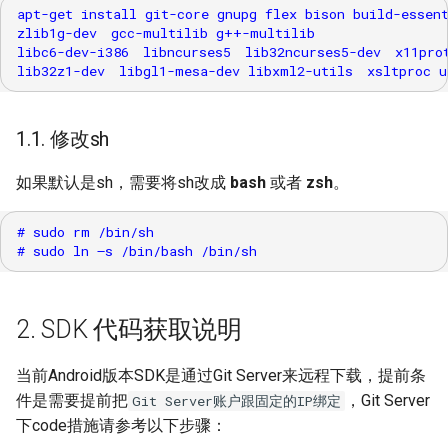
4. 编译生成image介绍
参考
apt-get install git-core gnupg flex bison build-essent
toybox扩展
FB
zlib1g-dev　gcc-multilib g++-multilib

libc6-dev-i386　libncurses5　lib32ncurses5-dev　x11prot
SSD_SPI使用参考
动态UI帧率控制
GFX
SSD_Watchdog使用参考
HDMI
1.1. 修改sh
SSD_Timer使用参考
HDMI RX
如果默认是sh，需要将sh改成
bash
或者
zsh
。
SSD_RTC使用参考
IPU
# sudo rm /bin/sh

SSD_eMMC使用参考
IQSERVER
SSD_SD_EMMC压力测试
考
2. SDK 代码获取说明
ISP
SSD_UART使用参考
IVE
当前Android版本SDK是通过Git Server来远程下载，提前条
件是需要提前把
，Git Server
Git Server账户跟固定的IP绑定
SSD_Panel配置参考
JPD
下code措施请参考以下步骤：