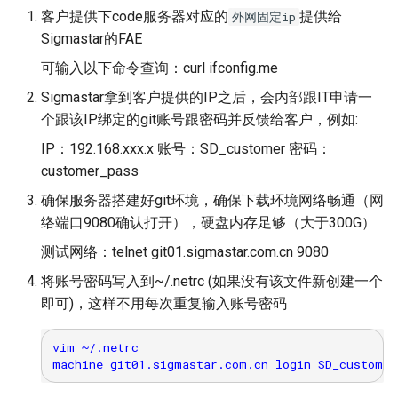
客户提供下code服务器对应的
提供给
外网固定ip
SSD_MIPI_Sensor配置参
LDC
Sigmastar的FAE
SSD_Sensor_Driver配置
MIPITX
可输入以下命令查询：curl ifconfig.me
Sigmastar拿到客户提供的IP之后，会内部跟IT申请一
NIR
个跟该IP绑定的git账号跟密码并反馈给客户，例如:
IP：192.168.xxx.x 账号：SD_customer 密码：
NIR IQ
customer_pass
PSPI
确保服务器搭建好git环境，确保下载环境网络畅通（网
络端口9080确认打开），硬盘内存足够（大于300G）
RGN
测试网络：telnet git01.sigmastar.com.cn 9080
将账号密码写入到~/.netrc (如果没有该文件新创建一个
SCL
即可)，这样不用每次重复输入账号密码
SSL
vim ~/.netrc

SED