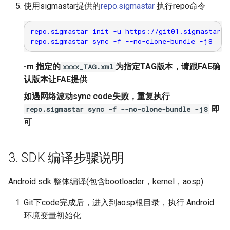
使用sigmastar提供的
repo.sigmastar
执行repo命令
SENSOR
repo.sigmastar init -u https://git01.sigmastar.c
SRC
SYS
-m 指定的
为指定TAG版本，请跟FAE确
xxxx_TAG.xml
认版本让FAE提供
VDEC
如遇网络波动sync code失败，重复执行
VDF
即
repo.sigmastar sync -f --no-clone-bundle -j8
可
VDISP
3. SDK 编译步骤说明
VENC
Android sdk 整体编译(包含bootloader，kernel，aosp)
VIF
Git下code完成后，进入到aosp根目录，执行 Android
WLAN
环境变量初始化: