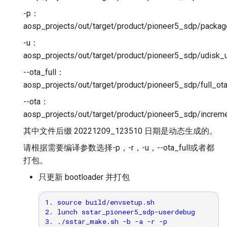
-p：
aosp_projects/out/target/product/pioneer5_sdp/pack
-u：
aosp_projects/out/target/product/pioneer5_sdp/udis
--ota_full：
aosp_projects/out/target/product/pioneer5_sdp/full_ot
--ota：
aosp_projects/out/target/product/pioneer5_sdp/increme
其中文件后缀 20221209_123510 日期是动态生成的。
请根据需要编译参数选择-p，-r，-u，--ota_full或者都
打包。
只更新 bootloader 并打包
1. source build/envsetup.sh

2. lunch sstar_pioneer5_sdp-userdebug
