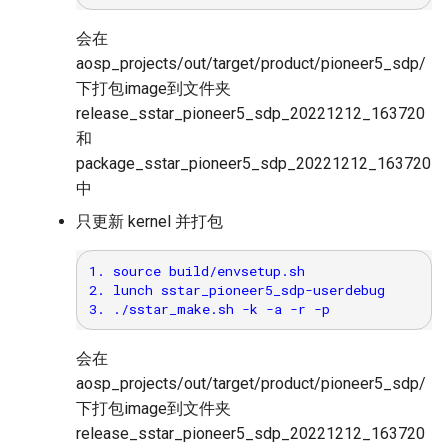
会在
aosp_projects/out/target/product/pioneer5_sdp/
下打包image到文件夹
release_sstar_pioneer5_sdp_20221212_163720
和
package_sstar_pioneer5_sdp_20221212_163720
中
只更新 kernel 并打包
1. source build/envsetup.sh

2. lunch sstar_pioneer5_sdp-userdebug

会在
aosp_projects/out/target/product/pioneer5_sdp/
下打包image到文件夹
release_sstar_pioneer5_sdp_20221212_163720