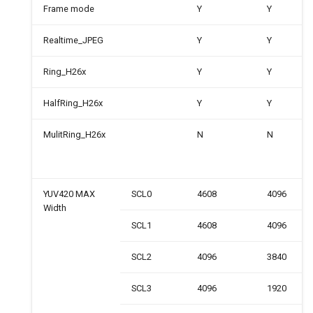
Frame mode
Y
Y
Realtime_JPEG
Y
Y
Ring_H26x
Y
Y
HalfRing_H26x
Y
Y
MulitRing_H26x
N
N
YUV420 MAX
SCL0
4608
4096
Width
SCL1
4608
4096
SCL2
4096
3840
SCL3
4096
1920