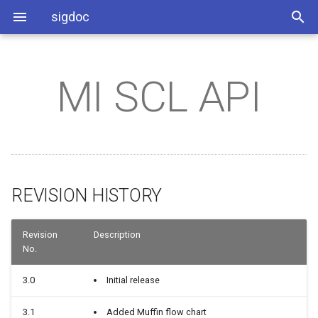
sigdoc
MI SCL API
环境搭建
REVISION HISTORY
SSD_PADMUX参考说明
系统相关
系统配置
RISCV开发环境使用指南
PM8051使用指南
缩略语
MMAP_Layout布局说明
SStar Android分区说明
Android多媒体Debug手册
Audio系统介绍
IQ调试环境搭建介绍
SStarImageTool使用说明
Android OTA 流程介绍
An系统架构和源码目录介
AndroidStudio使用参考
RISCV_BSP_MOUNRIVER
用参考
烧录说明
1. 概述
SSD_ADC使用参考
分区配置
应用开发
BSP开发参考
COMAKE
STR介绍
Android AB分区说明
Exoplayer使用介绍
Audio系统开发指南
IQ调试参考指南
SStarHDCPTool使用说明
An启动流程说明
APK预安装配置说明
RISCV_I2C使用参考
Demo板硬件说明
SSD_GPIO使用参考
媒体相关
如何单刷镜像
1.1. 模块说明
DTBO功能介绍
Bootloader_AB分区说明
Audio算法介绍
ISP软件开发参考
An安全启动介绍
开机动画和BootVideo介绍
（SSL&BF&NR&AEC&SE）
RISCV_IR使用参考
REVISION HISTORY
SSD_I2C使用参考
音频相关
env.img配置说明
1.2. 流程框图
DTBO使用参考
Android Factory分区介绍
IQ_HDR调试参考指南
SELinux介绍
Camera启动流程和配置介
Audio算法参数调节说明
RISCV_SPI使用参考
SSD_IR使用参考
图像显示相关
如何正确配置defconfig
1.2.1. Tiramisu
BOOTLOGO使用说明
AB分区OTA升级说明
PQ调试手册
Fstab配置说明
SystemControl HAL 介绍
Revision
Description
No.
RISCV_UART使用参考
SSD_PWM使用参考
工具类相关
fastboot常用命令
1.2.2. Muffin
BSP本地接口介绍
PQ Debug方法介绍
新增device配置说明
WiFi与BT配置参考
3.0
Initial release
RISCV_PWM使用参考
SSD_PWMOUT&PWMIN使用
OTA相关
adb remount和adb push用法
1.2.3. Mochi
输入设备配置介绍
3.1
Added Muffin flow chart