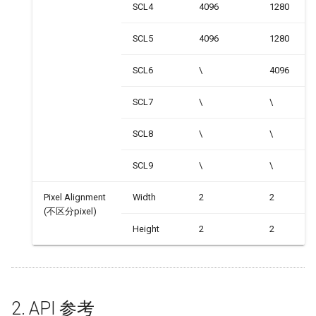
SCL4
4096
1280
SCL5
4096
1280
SCL6
\
4096
SCL7
\
\
SCL8
\
\
SCL9
\
\
Pixel Alignment
Width
2
2
(不区分pixel)
Height
2
2
2. API 参考