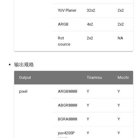
YUV Planer
32x2
2x2
ARGB
4x2
2x2
Rot
2x2
NA
source
输出规格
Output
Tiramisu
Mochi
pixel
ARGB8888
Y
Y
ABGR8888
Y
Y
BGRA8888
Y
Y
yuv420SP
Y
Y