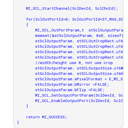
    MI_SCL_StartChannel(SclDevId, SclChnId);

    for(SclOutPortId=0; SclOutPortId<ST_MAX_SCL_
    {

        MI_SCL_OutPortParam_t  stSclOutputParam;

        memset(&stSclOutputParam, 0x0, sizeof(MI
        stSclOutputParam. stSCLOutCropRect.u16x=0
        stSclOutputParam. stSCLOutCropRect.u16x=0
        stSclOutputParam. stSCLOutCropRect.u16Wid
        stSclOutputParam. stSCLOutCropRect.u16Hei
        //width/height use 0, not use crop

        stSclOutputParam. stSCLOutputSize.u16Widt
        stSclOutputParam. stSCLOutputSize.u16Heig
        stSclOutputParam.ePixelFormat = E_MI_SYS
        stSclOutputParam.bMirror =FALSE;

        stSclOutputParam.bFlip =FALSE;

        MI_SCL_SetOutputPortParam(SclDevId, SclC
        MI_SCL_EnableOutputPort(SclDevId, SclChn
    }

    return MI_SUCCESS;
