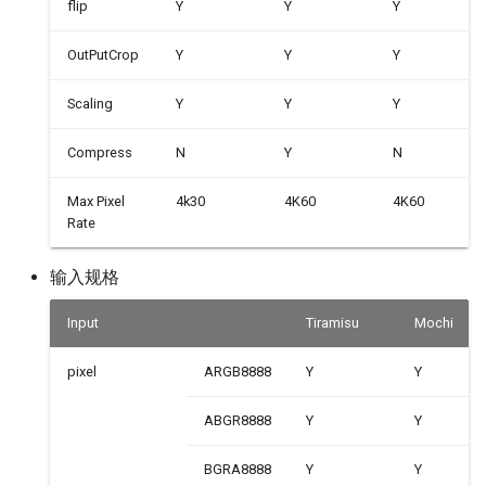
flip
Y
Y
Y
OutPutCrop
Y
Y
Y
Scaling
Y
Y
Y
Compress
N
Y
N
Max Pixel
4k30
4K60
4K60
Rate
输入规格
Input
Tiramisu
Mochi
pixel
ARGB8888
Y
Y
ABGR8888
Y
Y
BGRA8888
Y
Y