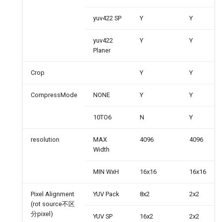
yuv422 SP
Y
Y
yuv422
Y
Y
Planer
Crop
Y
Y
CompressMode
NONE
Y
Y
10TO6
N
Y
resolution
MAX
4096
4096
Width
MIN WxH
16x16
16x16
Pixel Alignment
YUV Pack
8x2
2x2
(rot source不区
分pixel)
YUV SP
16x2
2x2