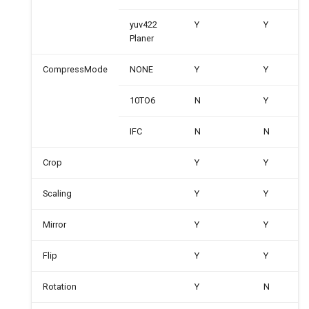
yuv422
Y
Y
Planer
CompressMode
NONE
Y
Y
10TO6
N
Y
IFC
N
N
Crop
Y
Y
Scaling
Y
Y
Mirror
Y
Y
Flip
Y
Y
Rotation
Y
N