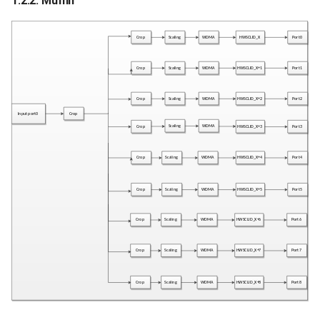
1.2.2. Muffin
3.11.
MI_SCL_DirectOsdArgb1555Alpha_t
3.12.
MI_SCL_DirectOsdAlphaModePara_u
3.13.
MI_SCL_DirectOsdAlphaMode_e
3.14.
MI_SCL_DirectOsdAlphaAttr_t
3.15.
MI_SCL_DirectOsdInfo_t
3.16.
MI_SCL_DirectOsdBuf_t