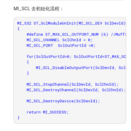
MI_SCL 去初始化流程：
MI_S32 ST_SclModuleUnInit(MI_SCL_DEV SclDevId)

{

    #define ST_MAX_SCL_OUTPORT_NUM (6) //Muffin 
    MI_SCL_CHANNEL SclChnId = 0;

    MI_SCL_PORT  SclOutPortId =0;

    for(SclOutPortId=0; SclOutPortId<ST_MAX_SCL_
    {

        MI_SCL_DisableOutputPort(SclDevId, SclCh
    }

    MI_SCL_StopChannel(SclDevId, SclChnId);

    MI_SCL_DestroyChannel(SclDevId, SclChnId);

    MI_SCL_DestroyDevice(SclDevId);

    return MI_SUCCESS;
