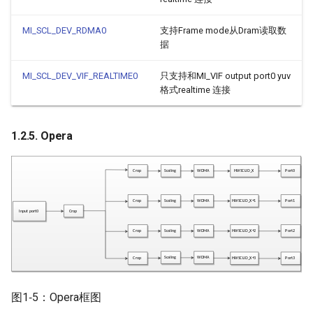
MI_SCL_DEV_RDMA0
支持Frame mode从Dram读取数
据
MI_SCL_DEV_VIF_REALTIME0
只支持和MI_VIF output port0 yuv
格式realtime 连接
1.2.5. Opera
图1‑5：Opera框图