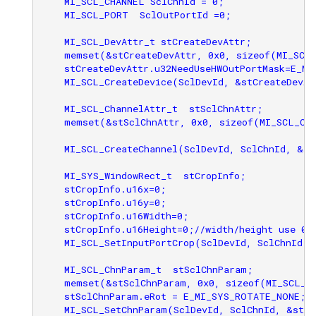
    MI_SCL_CHANNEL SclChnId = 0;

    MI_SCL_PORT  SclOutPortId =0;

    MI_SCL_DevAttr_t stCreateDevAttr;

    memset(&stCreateDevAttr, 0x0, sizeof(MI_SCL_
    stCreateDevAttr.u32NeedUseHWOutPortMask=E_MI
    MI_SCL_CreateDevice(SclDevId, &stCreateDevAtt
    MI_SCL_ChannelAttr_t  stSclChnAttr;

    memset(&stSclChnAttr, 0x0, sizeof(MI_SCL_Cha
    MI_SCL_CreateChannel(SclDevId, SclChnId, &stS
    MI_SYS_WindowRect_t  stCropInfo;

    stCropInfo.u16x=0;

    stCropInfo.u16y=0;

    stCropInfo.u16Width=0;

    stCropInfo.u16Height=0;//width/height use 0, 
    MI_SCL_SetInputPortCrop(SclDevId, SclChnId, &
    MI_SCL_ChnParam_t  stSclChnParam;

    memset(&stSclChnParam, 0x0, sizeof(MI_SCL_Ch
    stSclChnParam.eRot = E_MI_SYS_ROTATE_NONE;

    MI_SCL_SetChnParam(SclDevId, SclChnId, &stSc