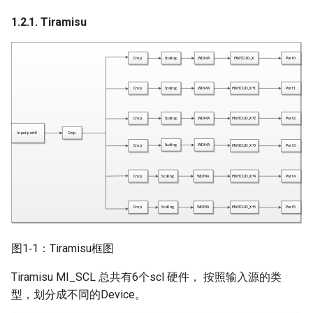
1.2.1. Tiramisu
2.12.
MI_SCL_GetOutputPortParam
2.13.
MI_SCL_EnableOutputPort
2.14.
MI_SCL_DisableOutputPort
2.15. MI_SCL_StretchBuf
2.16.
MI_SCL_StretchBufOsd
图1‑1：Tiramisu框图
3. SCL 数据类型
Tiramisu MI_SCL 总共有6个scl 硬件， 按照输入源的类
型，划分成不同的Device。
3.1. MI_SCL_DEV