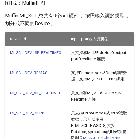
图1‑2：Muffin框图
3.17.
Muffin MI_SCL 总共有9个scl 硬件， 按照输入源的类型，
MI_SCL_DEV_ISP_REALTIME0
划分成不同的Device。
3.18. MI_SCL_DEV_RDMA0
Device Id
Input port输入源类型
3.19.
MI_SCL_DEV_ISP_REALTIME0
只支持和MI_ISP device0 output
MI_SCL_DEV_VIF_REALTIME0
port0 realtime 连接
3.20. MI_SCL_DEV_DIPR0
MI_SCL_DEV_RDMA0
支持Frame mode从Dram读取数
据，支持MI_JPD realtime 绑定
3.21.
MI_SCL_DEV_VIF_REALTIME0
只支持和MI_VIF device8 YUV
MI_SCL_DEV_ISP_REALTIME1
Realtime 连接
3.22. MI_SCL_DEV_RDMA2
MI_SCL_DEV_DIPR0
只支持Frame mode从Dram读取
数据，只可以使用
3.23.
E_MI_SCL_HWSCL8, 支持
Rotation, 做rotation的时候功能
MI_SCL_DEV_VIF_REALTIME1
限制见
MI_SCL_SetChnParam