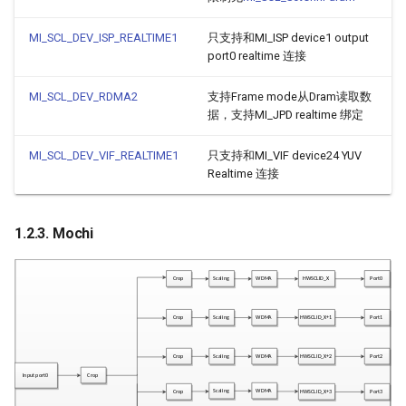
3.24. MI_SCL_DEV_DIPR1
MI_SCL_DEV_ISP_REALTIME1
只支持和MI_ISP device1 output
port0 realtime 连接
3.25.
MI_SCL_DEV_HVP_REALTIME0
MI_SCL_DEV_RDMA2
支持Frame mode从Dram读取数
据，支持MI_JPD realtime 绑定
4. SCL 错误码
MI_SCL_DEV_VIF_REALTIME1
只支持和MI_VIF device24 YUV
Realtime 连接
5. PROCFS介绍
5.1. cat
1.2.3. Mochi
5.2. echo