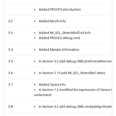
参考
RISCV_PWMOUT&PWMI
用参考
toybox扩展
1.2.4. Maruko
梯形矫正介绍
Added PROCFS introduction
SSD_SPI使用参考
RISCV_ADC使用参考
动态UI帧率控制
1.2.5. Opera
3.2
Added Mochi info
SSD_Watchdog使用参考
RISCV_GPIO使用参考
1.3. 关键字说明
3.3
Added MI_SCL_StretchBufOsd Info
Added PROCFS debug cmd
SSD_Timer使用参考
RISCV_RPMsg使用参考
1.4. 规格说明
3.4
Added Maruko information
SSD_RTC使用参考
RISCV_TIMER使用参考
2. API 参考
3.5
In Section 5.2 add debug CMD:ptsth/resethw/cmdqt
SSD_eMMC使用参考
RISCV_IMI使用参考
2.1. MI_SCL_CreateDevice
3.6
In Section 2.15 add MI_SCL_StretchBuf demo
SSD_SD_EMMC压力测试参
考
2.2.
3.7
Added Opera info
MI_SCL_DestroyDevice
In Section 1.2 modified the expression of Device Id t
understand
SSD_UART使用参考
2.3. MI_SCL_CreateChannel
3.8
In Section 5.2 add debug CMD:cmdqdelay/doublev
SSD_Panel配置参考
2.4.