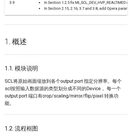
3.9
In Section 1.2.5 fix MI_SCL_DEV_HVP_REALTIME0 des
SSD_MIPI_Sensor配置参考
MI_SCL_DestroyChannel
In Section 2.15, 2.16, 3.7 and 3.8, add Opera parame
SSD_Sensor_Driver配置参考
2.5. MI_SCL_SetChnParam
2.6. MI_SCL_GetChnParam
1. 概述
2.7.
MI_SCL_SetInputPortCrop
1.1. 模块说明
2.8.
MI_SCL_GetInputPortCrop
SCL将原始画面缩放到各个output port 指定分辨率。每个
scl按照输入数据源的类型划分成不同的Device， 每一个
2.9. MI_SCL_StartChannel
output port 端口有crop/scaling/mirror/flip/pixel 转换功
能。
2.10. MI_SCL_StopChannel
2.11.
1.2. 流程框图
MI_SCL_SetOutputPortParam