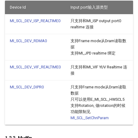
Device Id
Input port输入源类型
3.2. MI_SCL_CHANNEL
MI_SCL_DEV_ISP_REALTIME0
只支持和MI_ISP output port0
3.3. MI_SCL_PORT
realtime 连接
3.4. MI_SCL_HWSclId_e
MI_SCL_DEV_RDMA0
支持Frame mode从Dram读取数
据
支持MI_JPD realtime 绑定
3.5. MI_SCL_DevAttr_t
MI_SCL_DEV_VIF_REALTIME0
只支持和MI_VIF YUV Realtime 连
3.6. MI_SCL_ChannelAttr_t
接
3.7. MI_SCL_ChnParam_t
MI_SCL_DEV_DIPR0
只支持Frame mode从Dram读取
数据
3.8.
只可以使用E_MI_SCL_HWSCL5
支持Rotation, 做rotation的时候
MI_SCL_OutPortParam_t
功能限制见
MI_SCL_SetChnParam
3.9. MI_SCL_FilterType_e
3.10. MI_SCL_DirectBuf_t