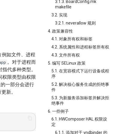
3.1.3. BoardConfig.mk
makefile
3.2. 实现
3.2.1. neverallow 规则
4. 政策兼容性
4.1. 对象所有权和标签
4.2. 系统属性和进程标签所有权
对象（例如文件、进程
4.3. 文件所有权
。对于进程而
app
5. 编写 SELinux 政策
时指代多种类型。
5.1. 在宽容模式下运行设备或程
序
问权限类型由权限
 政策的一部分会进行
5.2. 解决核心服务生成的拒绝事
件
行更新。
5.3. 为新服务添加标签并解决拒
绝事件
6. 一些例子
6.1. HWComposer HAL 权限设
定
6.1.1. 添加对于 vndbinder 的