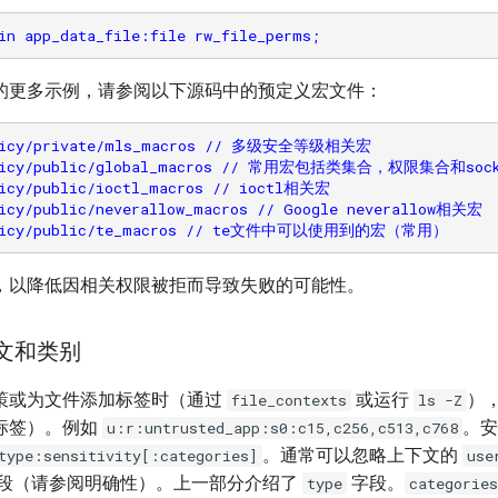
的更多示例，请参阅以下源码中的预定义宏文件：
olicy/private/mls_macros // 多级安全等级相关宏

policy/public/global_macros // 常用宏包括类集合，权限集合和s
licy/public/ioctl_macros // ioctl相关宏

icy/public/neverallow_macros // Google neverallow相关宏

，以降低因相关权限被拒而导致失败的可能性。
下文和类别
x 政策或为文件添加标签时（通过
或运行
）
file_contexts
ls -Z
标签）。例如
。安
u:r:untrusted_app:s0:c15,c256,c513,c768
。通常可以忽略上下文的
type:sensitivity[:categories]
use
段（请参阅明确性）。上一部分介绍了
字段。
type
categories