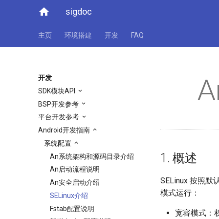
home
sigdoc
主页
环境搭建
开发
FAQ
A
开发
SDK模块API
BSP开发参考
平台开发参考
Android开发指南
系统配置
1. 概述
An系统架构和源码目录介绍
An启动流程说明
SELinux 按
An安全启动介绍
模式运行：
SELinux介绍
Fstab配置说明
宽容模式：