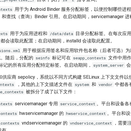
用于为 Android Binder 服务分配标签，以便控制哪些
ntexts
查找（查询）Binder 引用。在启动期间，servicemanager
用于为应用进程和
目录分配标签。在每次应
exts
/data/data
都会读取此配置；在启动期间，installd 会读取此配置。
用于根据应用签名和应用软件包名称（后者可选）为
sions.xml
。随后，分配的
标记可在
文件中用作
seinfo
seapp_contexts
nfo 标记的所有应用分配特定标签。在启动期间，
会
system_server
应商 sepolicy，系统以不同方式构建 SELinux 上下文文
，其他的上下文描述文件在
和
中都各
ntexts
system
vendor
被拆分了成了以下文件：
e_contexts
servicemanager 专用
。平台和设备各
ntexts
service_context
hwservicemanager 的
。平台和设
contexts
hwservice_context
vndservicemanager 的
，需要
_contexts
vndservice_context
没有。