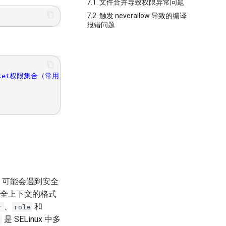
7.1. 文件合并导致权限异常问题
7.2. 触发 neverallow 导致的编译
报错问题
ocket权限集合（常用）

，可能会遇到安全
全上下文的格式
、
和
r
role
是 SELinux 中多