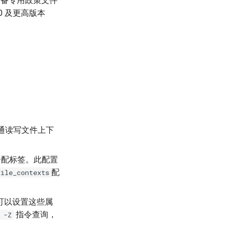
备专用政策文件
.0 及更高版本
通读写文件上下
分配标签。此配置
配
file_contexts
程可以设置这些属
指令查询，
 -Z