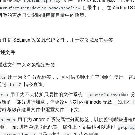
能直接修改
文件，但可以添加或修改自己的设
system/sepolicy
目录中）。在 Android 8
/manufacturer/device-name/sepolicy
所做的更改只会影响供应商目录中的政策。
件是 SELinux 政策源代码文件，用于定义域及其标签。
的描述文件
描述文件中为对象指定标签。
用于为文件分配标签，并且可供多种用户空间组件使用。普
xts
通过
指令查询。
ls -Z
用于为不支持扩展属性的文件系统（
等）
exts
proc/vfat/sys
策的一部分进行加载，但更改可能对内核 inode 无效。如果在
时就考虑在这里文件中配置文件上下文。
用于为 Android 系统属性分配标签，以便控制哪些进
ontexts
间，init 进程会读取此配置。属性上下文描述可以通过
getprop
目录下执行
指令查询。
__properties__/
ls -Z