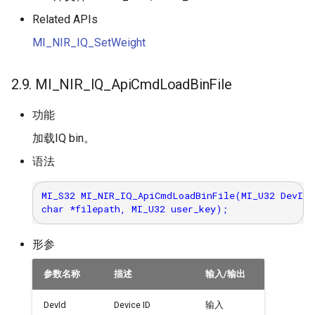
Related APIs
MI_NIR_IQ_SetWeight
2.9. MI_NIR_IQ_ApiCmdLoadBinFile
功能
加载IQ bin。
语法
MI_S32 MI_NIR_IQ_ApiCmdLoadBinFile(MI_U32 DevId,
形参
参数名称
描述
输入/输出
DevId
Device ID
输入