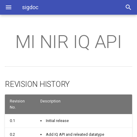
sigdoc
MI NIR IQ API
SSR931环境搭建
REVISION HISTORY
系统分区
工具相关
ISP软件开发参考
缩略语
母片制作
Bootlogo使用说明
xvr_demo使用说明
AUDIO Q&A
Emac Q&A
IPU Q&A
KERNEL Q&A
1. API参考
GPIO使用参考
系统相关
ISP API Tuning SOP
SDK使用注意事项
Spinandinfo
OTP-Key
SDK库文件说明
DISP Q&A
RTC Q&A
IVE Q&A
MISC Q&A
I2C使用参考
应用相关
PQ Tool
SDK使用差异
1.1. 概述
SigmaStar Tool
CPU Freq使用参考
OTA打包和升级
FB Q&A
SATA Q&A
VDF Q&A
UBOOT Q&A
REVISION HISTORY
PWM使用参考
MI Q&A
1.2. 流程图
功耗调整指引
音频调试手册
GFX Q&A
SDMMC Q&A
SAR使用参考
外设Q&A
1.3. 关键说明
涉硬参数调整指南
HDMI Q&A
UART Q&A
Revision
Description
No.
2. 功能模块API
eMMC使用参考
算法Q&A
ISP Q&A
USB Q&A
0.1
Initial release
FLASH使用参考
系统Q&A
2.1.
JPD Q&A
0.2
Add IQ API and releated datatype