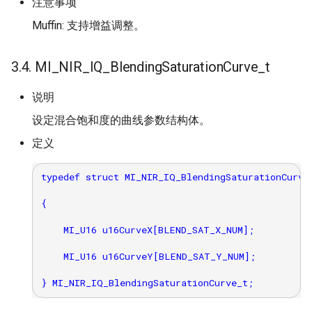
注意事项
Muffin: 支持增益调整。
3.4. MI_NIR_IQ_BlendingSaturationCurve_t
说明
设定混合饱和度的曲线参数结构体。
定义
typedef struct MI_NIR_IQ_BlendingSaturationCurve_
{

​    MI_U16 u16CurveX[BLEND_SAT_X_NUM];

​    MI_U16 u16CurveY[BLEND_SAT_Y_NUM];
