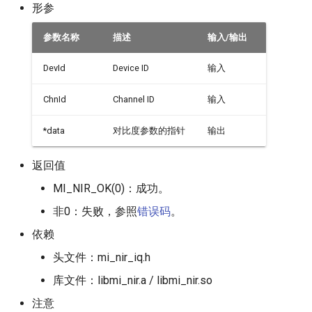
形参
参数名称
描述
输入/输出
DevId
Device ID
输入
ChnId
Channel ID
输入
*data
对比度参数的指针
输出
返回值
MI_NIR_OK(0)：成功。
非0：失败，参照
错误码
。
依赖
头文件：mi_nir_iq.h
库文件：libmi_nir.a / libmi_nir.so
注意