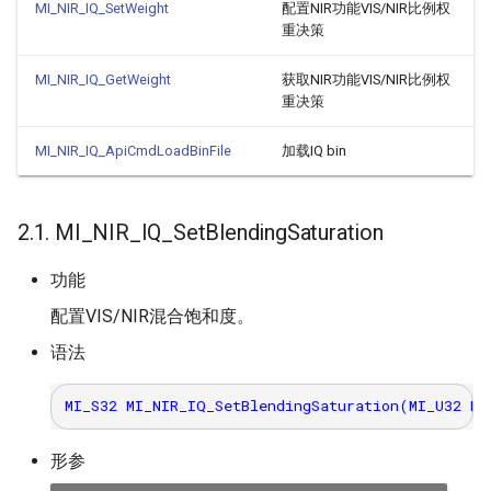
MI_NIR_IQ_SetWeight
配置NIR功能VIS/NIR比例权
重决策
3.18.
MI_NIR_IQ_WeightAutoAttr_t
MI_NIR_IQ_GetWeight
获取NIR功能VIS/NIR比例权
重决策
3.19.
MI_NIR_IQ_WeightManualAttr_t
MI_NIR_IQ_ApiCmdLoadBinFile
加载IQ bin
3.20.
2.1. MI_NIR_IQ_SetBlendingSaturation
MI_NIR_IQ_WeightAttr_t
功能
4. 错误码
配置VIS/NIR混合饱和度。
语法
形参