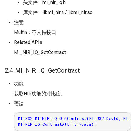
头文件：mi_nir_iq.h
库文件：libmi_nir.a / libmi_nir.so
注意
Muffin：不支持接口
Related APIs
MI_NIR_IQ_GetContrast
2.4. MI_NIR_IQ_GetContrast
功能
获取NIR功能的对比度。
语法
MI_S32 MI_NIR_IQ_GetContrast(MI_U32 DevId, MI_U32