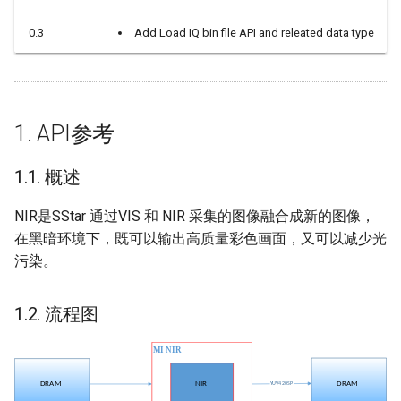
MI_NIR_IQ_SetBlendingSaturation
RTC使用参考
LDC Q&A
0.3
Add Load IQ bin file API and releated data type
2.2.
MI_NIR_IQ_GetBlendingSaturation
SDMMC使用参考
RGN Q&A
2.3.
SPI使用参考
SCL Q&A
1. API参考
MI_NIR_IQ_SetContrast
UART使用参考
SYS Q&A
1.1. 概述
2.4.
MI_NIR_IQ_GetContrast
寄存器使用参考
VDEC Q&A
NIR是SStar 通过VIS 和 NIR 采集的图像融合成新的图像，
在黑暗环境下，既可以输出高质量彩色画面，又可以减少光
2.5.
GMAC网口使用指南
VENC Q&A
污染。
MI_NIR_IQ_SetSaturation
WATCHDOG使用参考
VIF Q&A
2.6.
1.2. 流程图
MI_NIR_IQ_GetSaturation
2.7. MI_NIR_IQ_SetWeight