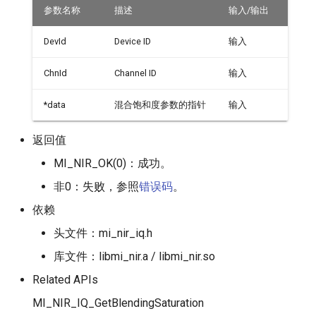
参数名称
描述
输入/输出
DevId
Device ID
输入
ChnId
Channel ID
输入
*data
混合饱和度参数的指针
输入
返回值
MI_NIR_OK(0)：成功。
非0：失败，参照
错误码
。
依赖
头文件：mi_nir_iq.h
库文件：libmi_nir.a / libmi_nir.so
Related APIs
MI_NIR_IQ_GetBlendingSaturation