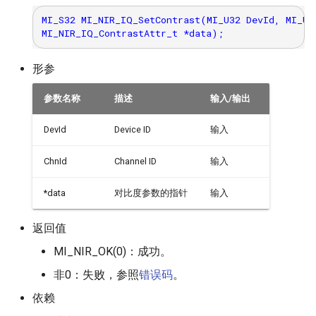
MI_S32 MI_NIR_IQ_SetContrast(MI_U32 DevId, MI_U32
形参
参数名称
描述
输入/输出
DevId
Device ID
输入
ChnId
Channel ID
输入
*data
对比度参数的指针
输入
返回值
MI_NIR_OK(0)：成功。
非0：失败，参照
错误码
。
依赖