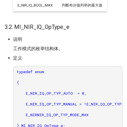
E_NIR_IQ_BOOL_MAX
判断布尔值列举的最大值
3.2. MI_NIR_IQ_OpType_e
说明
工作模式的枚举结构体。
定义
typedef enum

{

    E_NIR_IQ_OP_TYP_AUTO  = 0,

    E_NIR_IQ_OP_TYP_MANUAL = !E_NIR_IQ_OP_TYP_AU
    E_NIRNIR_IQ_OP_TYP_MODE_MAX
