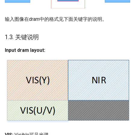
2.8. MI_NIR_IQ_GetWeight
输入图像在dram中的格式见下面关键字的说明。
2.9.
MI_NIR_IQ_ApiCmdLoadBinFile
1.3. 关键说明
3. 数据类型
Input dram layout:
3.1. MI_NIR_IQ_Bool_e
3.2. MI_NIR_IQ_OpType_e
3.3.
MI_NIR_IQ_BlendingSaturationGain_t
3.4.
MI_NIR_IQ_BlendingSaturationCurve_t
3.5.
VIS:
Visible可见光谱