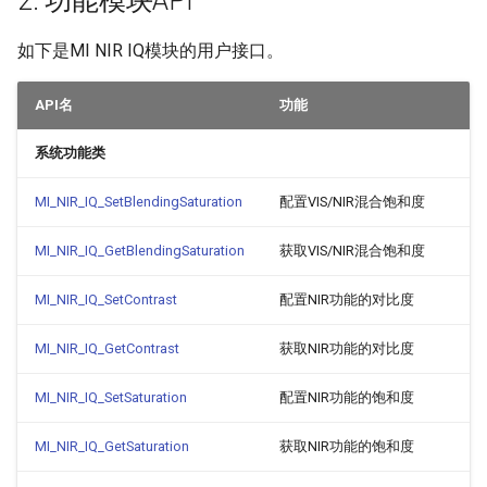
2. 功能模块API
MI_NIR_IQ_ContrastManualAttr_t
如下是MI NIR IQ模块的用户接口。
3.12.
MI_NIR_IQ_ContrastAttr_t
API名
功能
3.13.
系统功能类
MI_NIR_IQ_SaturationParam_t
MI_NIR_IQ_SetBlendingSaturation
配置VIS/NIR混合饱和度
3.14.
MI_NIR_IQ_SaturationAutoAttr_t
MI_NIR_IQ_GetBlendingSaturation
获取VIS/NIR混合饱和度
3.15.
MI_NIR_IQ_SetContrast
配置NIR功能的对比度
MI_NIR_IQ_SaturationManualAttr_t
MI_NIR_IQ_GetContrast
获取NIR功能的对比度
3.16.
MI_NIR_IQ_SaturationAttr_t
MI_NIR_IQ_SetSaturation
配置NIR功能的饱和度
MI_NIR_IQ_GetSaturation
获取NIR功能的饱和度
3.17.
MI_NIR_IQ_WeightParam_t