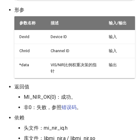
形参
参数名称
描述
输入/输出
DevId
Device ID
输入
ChnId
Channel ID
输入
*data
VIS/NIR比例权重决策的指
输出
针
返回值
MI_NIR_OK(0)：成功。
非0：失败，参照
错误码
。
依赖
头文件：mi_nir_iq.h
库文件：libmi_nir.a / libmi_nir.so