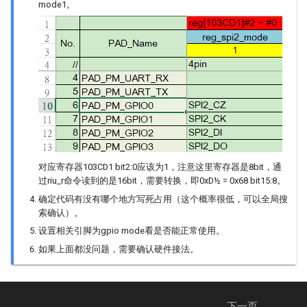
mode1。
LDC Q&A
DSP
RTC使用参考
RGN Q&A
FB
SDMMC使用参考
SCL Q&A
GFX
SPI使用参考
SYS Q&A
HDMI
UART使用参考
VDEC Q&A
IPU
寄存器使用参考
对应寄存器103CD1 bit2:0应该为1，注意这里寄存器是8bit，通
过riu_r命令读到的是16bit，需要转换，即0xD½ = 0x68 bit15:8。
VENC Q&A
IQSERVER
GMAC网口使用指南
确定代码有没有哪个地方写死占用（这个概率很低，可以全局搜
索确认）。
VIF Q&A
ISP
WATCHDOG使用参考
设置相关引脚为gpio mode看是否能正常使用。
如果上面都没问题，需要确认硬件接法。
IVE
JPD
下一页