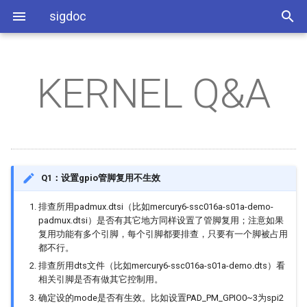
sigdoc
KERNEL Q&A
SSR931环境搭建
SDK架构
AUDIO Q&A
Emac Q&A
IPU Q&A
AEC
系统分区
工具相关
ISP软件开发参考
SDK模块API
DISP Q&A
RTC Q&A
IVE Q&A
AED
GPIO使用参考
系统相关
ISP API Tuning SOP
BSP开发参考
FB Q&A
SATA Q&A
VDF Q&A
AI
I2C使用参考
应用相关
PQ Tool
Q1：设置gpio管脚复用不生效
应用开发参考
GFX Q&A
SDMMC Q&A
AO
PWM使用参考
排查所用padmux.dtsi（比如mercury6-ssc016a-s01a-demo-
padmux.dtsi）是否有其它地方同样设置了管脚复用；注意如果
图像开发参考
HDMI Q&A
UART Q&A
APC
SAR使用参考
复用功能有多个引脚，每个引脚都要排查，只要有一个脚被占用
都不行。
ISP Q&A
USB Q&A
BF
eMMC使用参考
排查所用dts文件（比如mercury6-ssc016a-s01a-demo.dts）看
相关引脚是否有做其它控制用。
JPD Q&A
DISP
FLASH使用参考
确定设的mode是否有生效。比如设置PAD_PM_GPIO0~3为spi2