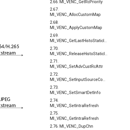
2.66. MI_VENC_GetRcPriority
2.67.
MI_VENC_AllocCustomMap
2.68.
MI_VENC_ApplyCustomMap
2.69.
MI_VENC_GetLastHistoStaticInfo
2.70.
MI_VENC_ReleaseHistoStaticInfo
2.71.
MI_VENC_SetAdvCustRcAttr
2.72.
MI_VENC_SetInputSourceConfig
2.73.
MI_VENC_SetSmartDetInfo
2.74.
MI_VENC_SetIntraRefresh
2.75.
MI_VENC_GetIntraRefresh
2.76. MI_VENC_DupChn