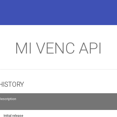
MI VENC API
HISTORY
Description
Initial release