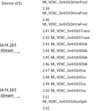
MI_VENC_GetH265InterPred
Device id为
2.39.
MI_VENC_SetH265IntraPred
2.40.
MI_VENC_GetH265IntraPred
2.41. MI_VENC_SetH265Trans
2.42. MI_VENC_GetH265Trans
2.43. MI_VENC_SetH264Dblk
2.44. MI_VENC_GetH264Dblk
2.45. MI_VENC_SetH265Dblk
2.46. MI_VENC_GetH265Dblk
2.47. MI_VENC_SetH264Vui
2.48. MI_VENC_GetH264Vui
2.49. MI_VENC_SetH265Vui
2.50. MI_VENC_GetH265Vui
2.51.
MI_VENC_SetH265SliceSplit
2.52.