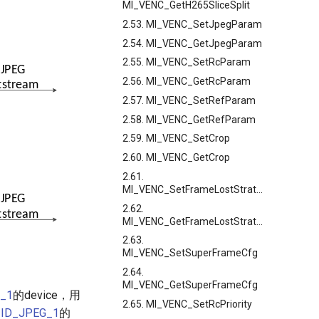
MI_VENC_GetH265SliceSplit
2.53. MI_VENC_SetJpegParam
2.54. MI_VENC_GetJpegParam
2.55. MI_VENC_SetRcParam
2.56. MI_VENC_GetRcParam
2.57. MI_VENC_SetRefParam
2.58. MI_VENC_GetRefParam
2.59. MI_VENC_SetCrop
2.60. MI_VENC_GetCrop
2.61.
MI_VENC_SetFrameLostStrategy
2.62.
MI_VENC_GetFrameLostStrategy
2.63.
MI_VENC_SetSuperFrameCfg
2.64.
MI_VENC_GetSuperFrameCfg
_1
的device，用
2.65. MI_VENC_SetRcPriority
ID_JPEG_1
的