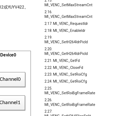
2.15.
MI_VENC_SetMaxStreamCnt
2或YUYV422。
2.16.
MI_VENC_GetMaxStreamCnt
2.17. MI_VENC_RequestIdr
2.18. MI_VENC_EnableIdr
2.19.
MI_VENC_SetH264IdrPicId
2.20.
MI_VENC_GetH264IdrPicId
2.21. MI_VENC_GetFd
2.22. MI_VENC_CloseFd
2.23. MI_VENC_SetRoiCfg
2.24. MI_VENC_GetRoiCfg
2.25.
MI_VENC_SetRoiBgFrameRate
2.26.
MI_VENC_GetRoiBgFrameRate
2.27.