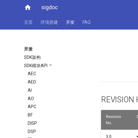
home
sigdoc
主页
环境搭建
开发
FAQ
开发
SDK架构
SDK模块API
AEC
AED
AI
REVISION 
AO
APC
BF
Revision
No.
DISP
DSP
3.0