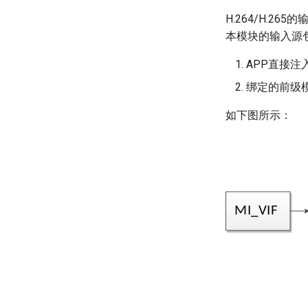
H.264/H.26
本模块的输入源
APP直接
绑定的前级
如下图所示：