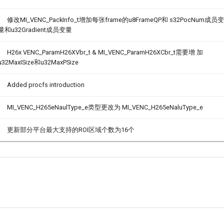
修改MI_VENC_PackInfo_t增加每张frame的u8FrameQP和 s32PocNum成员变
量和u32Gradient成员变量
H26x VENC_ParamH26XVbr_t & MI_VENC_ParamH26XCbr_t需要增 加
u32MaxISize和u32MaxPSize
Added procfs introduction
MI_VENC_H265eNaulType_e类型更改为 MI_VENC_H265eNaluType_e
更新部分平台最大支持的ROI区域个数为16个