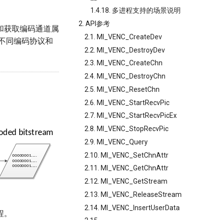
1.4.18. 多进程支持的场景说明
2. API参考
和获取编码通道属
2.1. MI_VENC_CreateDev
不同编码协议和
2.2. MI_VENC_DestroyDev
2.3. MI_VENC_CreateChn
2.4. MI_VENC_DestroyChn
2.5. MI_VENC_ResetChn
2.6. MI_VENC_StartRecvPic
2.7. MI_VENC_StartRecvPicEx
2.8. MI_VENC_StopRecvPic
2.9. MI_VENC_Query
2.10. MI_VENC_SetChnAttr
2.11. MI_VENC_GetChnAttr
2.12. MI_VENC_GetStream
2.13. MI_VENC_ReleaseStream
2.14. MI_VENC_InsertUserData
程。