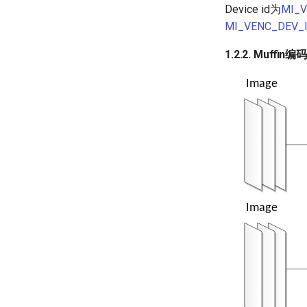
Device id为
MI_V
MI_VENC_DEV_
1.2.2. Muffi