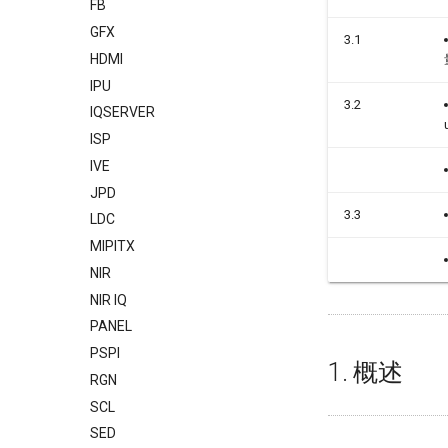
FB
GFX
3.1
HDMI
IPU
3.2
IQSERVER
ISP
IVE
JPD
3.3
LDC
MIPITX
NIR
NIR IQ
PANEL
PSPI
1. 概述
RGN
SCL
SED