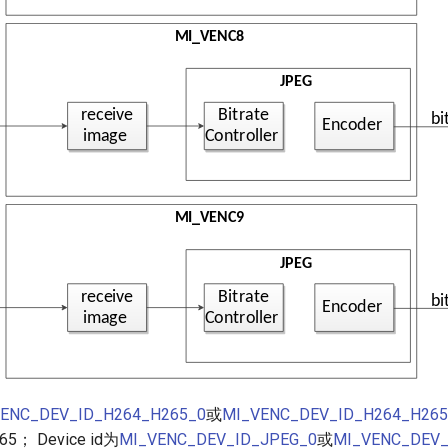
ENC_DEV_ID_H264_H265_0
或
MI_VENC_DEV_ID_H264_H265
5； Device id为
MI_VENC_DEV_ID_JPEG_0
或
MI_VENC_DEV_