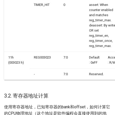
TIMER_HIT
0
assert: When
counter enabled
and matches
reg_timer_max.
deassert: By write
OR set
reg_timer_en,
reg_timer_once,
reg_timer_max.
11h
REG003023
7:0
Default
Acc
(003023 h)
: 0xFF
: R/
-
7:0
Reserved.
3.2. 寄存器地址计算
使用寄存器地址，已知寄存器的bank和offset，如何计算它
的CPU物理地址（这个地址是软件编程会直接使用到的地