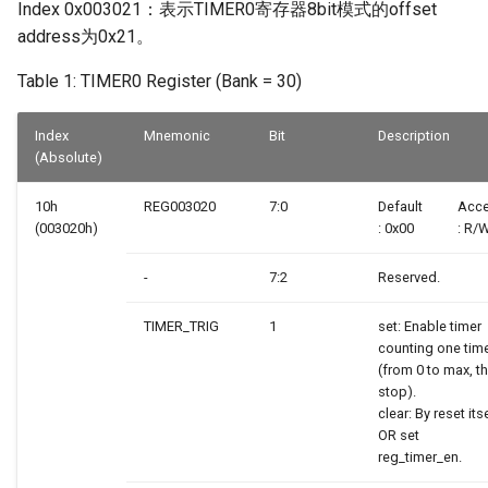
Index 0x003021：表示TIMER0寄存器8bit模式的offset
address为0x21。
Table 1: TIMER0 Register (Bank = 30)
Index
Mnemonic
Bit
Description
(Absolute)
10h
REG003020
7:0
Default
Acc
(003020h)
: 0x00
: R/
-
7:2
Reserved.
TIMER_TRIG
1
set: Enable timer
counting one tim
(from 0 to max, t
stop).
clear: By reset its
OR set
reg_timer_en.