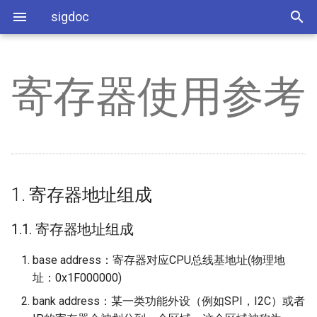
sigdoc
寄存器使用参考
SSR931环境搭建
AEC
1. 寄存器地址组成
工具相关
ISP软件开发参考
缩略语
母片制作
Bootlogo使用说明
xvr_demo使用说明
AUDIO Q&A
Emac Q&A
IPU Q&A
KERNEL Q&A
AED
系统相关
ISP API Tuning SOP
SDK使用注意事项
1.1. 寄存器地址组成
Spinandinfo
OTP-Key
SDK库文件说明
DISP Q&A
RTC Q&A
IVE Q&A
MISC Q&A
AI
应用相关
PQ Tool
SDK使用差异
1.2. 8bit模式和16bit模式
SigmaStar Tool
CPU Freq使用参考
OTA打包和升级
FB Q&A
SATA Q&A
VDF Q&A
UBOOT Q&A
1. 寄存器地址组成
AO
2. 寄存器工具
MI Q&A
功耗调整指引
音频调试手册
GFX Q&A
SDMMC Q&A
1.1. 寄存器地址组成
APC
外设Q&A
2.1. UBOOT的寄存器工具
涉硬参数调整指南
HDMI Q&A
UART Q&A
base address：寄存器对应CPU总线基地址(物理地
BF
算法Q&A
2.1.1. 配置
ISP Q&A
USB Q&A
址：0x1F000000)
bank address：某一类功能外设（例如SPI，I2C）或者
DISP
系统Q&A
2.1.2. riu命令
JPD Q&A