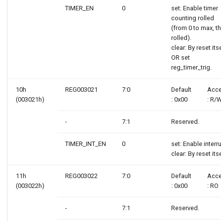
TIMER_EN
0
set: Enable timer
counting rolled
(from 0 to max, t
rolled).
clear: By reset its
OR set
reg_timer_trig.
10h
REG003021
7:0
Default
Acc
(003021h)
: 0x00
: R/
-
7:1
Reserved.
TIMER_INT_EN
0
set: Enable interr
clear: By reset itse
11h
REG003022
7:0
Default
Acc
(003022h)
: 0x00
: RO
-
7:1
Reserved.