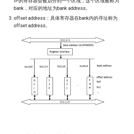
IP的寄存器会被划分到一个区域，这个区域被称为
bank，对应的地址为bank address。
DSP
2.2. Kernel的寄存器工具
LDC Q&A
offset address：具体寄存器在bank内的寻址称为
FB
2.2.1. riu_r
RGN Q&A
offset address。
GFX
2.2.2. riu_w
SCL Q&A
HDMI
3. 寄存器地址
SYS Q&A
IPU
3.1. 寄存器表解析
VDEC Q&A
IQSERVER
3.2. 寄存器地址计算
VENC Q&A
ISP
3.3. 寄存器操作API
VIF Q&A
IVE
JPD