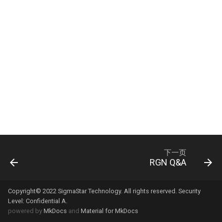
DSP
RTC使用参考
FB
SDMMC使用参考
GFX
SPI使用参考
HDMI
UART使用参考
IPU
寄存器使用参考
IQSERVER
GMAC网口使用指南
下一页
ISP
WATCHDOG使用参考
RGN Q&A
IVE
Copyright© 2022 SigmaStar Technology. All rights reserved. Security
Level: Confidential A.
JPD
powered by
MkDocs
and
Material for MkDocs