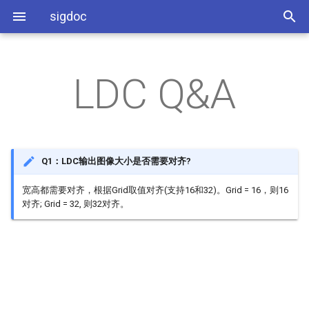
sigdoc
LDC Q&A
SSR931环境搭建
SDK架构
Emac Q&A
IPU Q&A
KERNEL Q&A
AEC
系统分区
工具相关
ISP软件开发参考
SDK模块API
RTC Q&A
IVE Q&A
MISC Q&A
AED
GPIO使用参考
系统相关
ISP API Tuning SOP
BSP开发参考
SATA Q&A
VDF Q&A
UBOOT Q&A
AI
I2C使用参考
应用相关
PQ Tool
Q1：LDC输出图像大小是否需要对齐?
宽高都需要对齐，根据Grid取值对齐(支持16和32)。Grid = 16，则16
应用开发参考
SDMMC Q&A
AO
PWM使用参考
对齐; Grid = 32, 则32对齐。
图像开发参考
UART Q&A
APC
SAR使用参考
USB Q&A
BF
eMMC使用参考
DISP
FLASH使用参考