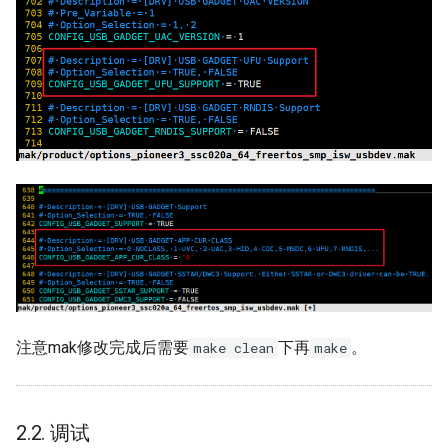
SED
SNR
PSPI
VIF
VDISP
VPE
WLAN
注意mak修改完成后需要
下再
。
make clean
make
SSL
SRC
2.2. 调试