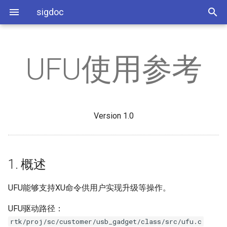
sigdoc
UFU使用参考
开发环境搭建
AI
PSPI PANEL使用参考
1. 概述
SigmaStar工具使用
API
缩略语
C++编译指南
RTOS添加静态库方法
RTOS点TTL屏参考
SSC9211 Demo板硬件指南
AO
PSPI SENSOR使用参考
2. 配置
应用开发参考
3A
常见问题分析
SMP使用参考
RTOS添加SENSOR
屏参配置参考
Version 1.0
SSD222 Demo板硬件指南
DISP
系统相关
hdr
2.1. mak配置
CPU主频调整
Sensor移植
SSD212 Demo板硬件指南
SYS
Camera相关
iq
2.2. 调试
系统分区
IQ调试与IQ文件打包
1. 概述
VENC
Panel相关
PQ Tool
Freertos Memory Layout
UVC添加视频格式
UFU能够支持XU命令供用户实现升级等操作。
DIVP
STR使用参考
UFU驱动路径：
PANEL
新增Flash SOP
rtk/proj/sc/customer/usb_gadget/class/src/ufu.c