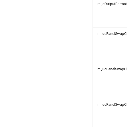
m_eOutputForma
m_ucPanelSwapC
m_ucPanelSwapC
m_ucPanelSwapC