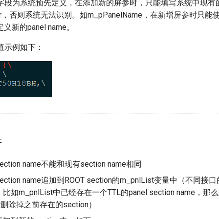
 name的字段为系统预先定义，在添加新的屏参时，只能填写系统中现
er，否则系统无法识别。如m_pPanelName，在新增屏参时只能
e定义新的panel name。
me赋值示例如下：
参
tion name不能和现有section name相同
tion name追加到ROOT section的m_pnlList变量中（不同接口的L
如m_pnlList中已经存在一个TTL的panel section name
删除掉之前存在的section）