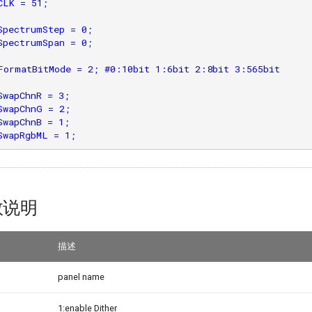
LK = 51;

SpectrumStep = 0;

SpectrumSpan = 0;

FormatBitMode = 2; #0:10bit 1:6bit 2:8bit 3:565bit

wapChnR = 3;

SwapChnG = 2;

wapChnB = 1;

数说明
描述
panel name
1:enable Dither