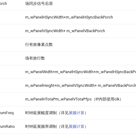
orch
场同步信号后肩
m_wPanelHSyncWidth+m_wPanelHSyncBackPorch
m_wPanelVSyncWidth+ m_wPanelVBackPorch
行有效像素点数
场有效行数
m_wPanelWidth+m_wPanelHSyncWidth+m_wPanelHSyncBackPo
m_wPanelHeight+m_wPanelVSyncWidth+ m_wPanelVBackPorch
m_wPanelHTotal*m_wPanelVTotal*fps（IP内部使用clk）
rumFreq
时钟延展幅度调制（详见
展频计算
）
rumRatio
时钟延展频率调制（详见
展频计算
）