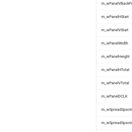
m_wPanelVBackP
m_wPanelHStart
m_wPanelVStart
m_wPanelWidth
m_wPanelHeight
m_wPanelHTotal
m_wPanelVTotal
m_wPanelDCLK
m_wSpreadSpect
m_wSpreadSpect