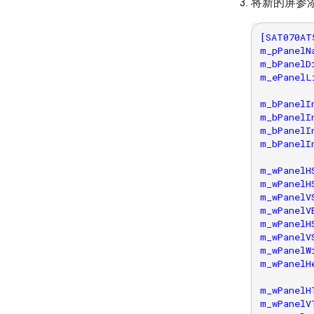
将新的屏参添
[SAT070AT5
m_pPanelN
m_bPanelDi
m_ePanelL
m_bPanelI
m_bPanelIn
m_bPanelIn
m_bPanelIn
m_wPanelH
m_wPanelH
m_wPanelV
m_wPanelV
m_wPanelHS
m_wPanelVS
m_wPanelWi
m_wPanelHe
m_wPanelH
m_wPanelV