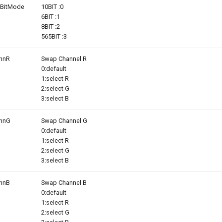
tBitMode
10BIT :0
6BIT :1
8BIT :2
565BIT :3
hnR
Swap Channel R
0:default
1:select R
2:select G
3:select B
hnG
Swap Channel G
0:default
1:select R
2:select G
3:select B
hnB
Swap Channel B
0:default
1:select R
2:select G