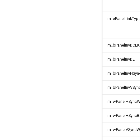
m_ePanelLinkTyp
m_bPanelInvDCLK
m_bPanelInvDE
m_bPanelInvHSyn
m_bPanelInvVSyn
m_wPanelHSyncW
m_wPanelHSyncB
m_wPanelVSyncW