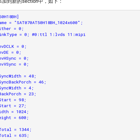
加到新的section中，如下：
0H18BH]

ame = "SAT070AT50H18BH_1024x600";

ther = 0;

inkType = 0; #0:ttl 1:lvds 11:mipi

nvDCLK = 0;

vDE = 0;

vHSync = 0;

vVSync = 0;

SyncWidth = 48;

SyncBackPorch = 46;

SyncWidth = 4;

BackPorch = 23;

tart = 98;

tart = 27;

dth = 1024;

ight = 600;

Total = 1344;

Total = 635;
