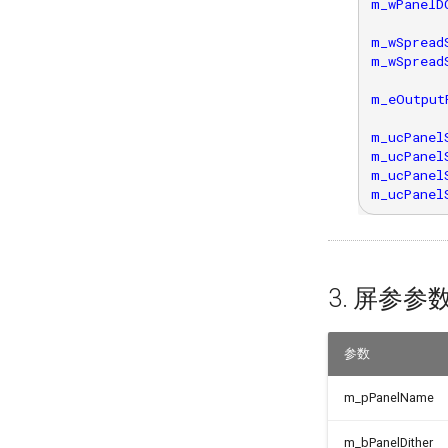
m_wPanelDC
m_wSpread
m_wSpread
m_eOutput
m_ucPanelS
m_ucPanel
m_ucPanelS
3. 屏参参
参数
m_pPanelName
m_bPanelDither