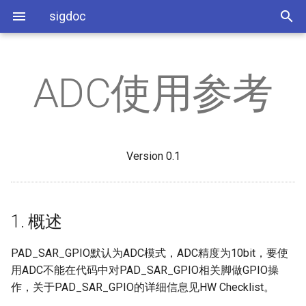
sigdoc
ADC使用参考
开发环境搭建
AI
1. 概述
PSPI PANEL使用参考
USB驱动调节参考
SigmaStar工具使用
API
缩略语
UVC使用参考
C++编译指南
RTOS添加静态库方法
RTOS点TTL屏参考
SSC9211 Demo板硬件指南
AO
2. API接口
PSPI SENSOR使用参考
USB抓包说明
应用开发参考
3A
常见问题分析
UAC使用参考
SMP使用参考
RTOS添加SENSOR
屏参配置参考
Version 0.1
SSD222 Demo板硬件指南
DISP
3. 调试
USB Device使用参考
系统相关
hdr
CDC使用参考
CPU主频调整
Sensor移植
SSD212 Demo板硬件指南
SYS
Camera相关
iq
HID使用参考
系统分区
IQ调试与IQ文件打包
1. 概述
VENC
Panel相关
PQ Tool
MSDC使用参考
Freertos Memory Layout
UVC添加视频格式
PAD_SAR_GPIO默认为ADC模式，ADC精度为10bit，要使
DIVP
UFU使用参考
STR使用参考
用ADC不能在代码中对PAD_SAR_GPIO相关脚做GPIO操
作，关于PAD_SAR_GPIO的详细信息见HW Checklist。
PANEL
RNDIS使用参考
新增Flash SOP