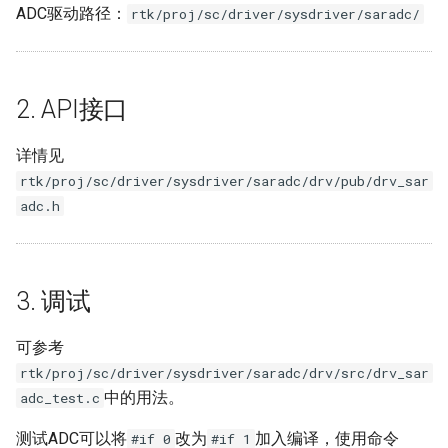
ADC驱动路径：
rtk/proj/sc/driver/sysdriver/saradc/
AEC
母片制作指南
AED
2. API接口
APC
详情见
BF
rtk/proj/sc/driver/sysdriver/saradc/drv/pub/drv_sar
adc.h
CIPHER
FB
3. 调试
IQSERVER
可参考
IVE
rtk/proj/sc/driver/sysdriver/saradc/drv/src/drv_sar
中的用法。
adc_test.c
RGN
测试ADC可以将
改为
加入编译，使用命令
#if 0
#if 1