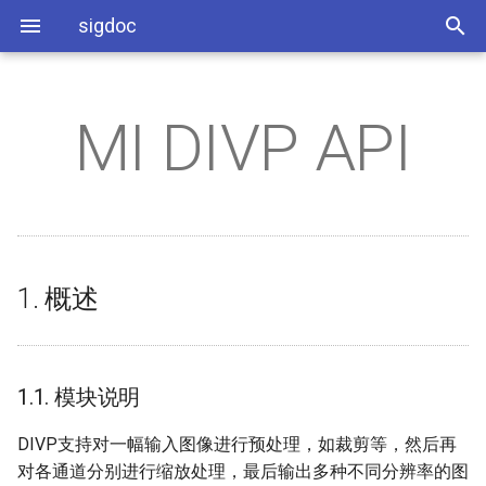
sigdoc
MI DIVP API
开发环境搭建
1. 概述
I2C使用参考
SigmaStar工具使用
API
缩略语
PSPI PANEL使用参考
USB驱动调节参考
C++编译指南
RTOS添加静态库方法
RTOS点TTL屏参考
SSC9211 Demo板硬件指南
PWM使用参考
应用开发参考
3A
常见问题分析
1.1. 模块说明
PSPI SENSOR使用参考
USB抓包说明
SMP使用参考
RTOS添加SENSOR
屏参配置参考
SSD222 Demo板硬件指南
Watchdog使用参考
系统相关
hdr
1.2. 流程框图
USB Device使用参考
CPU主频调整
Sensor移植
1. 概述
SSD212 Demo板硬件指南
UART使用参考
Camera相关
iq
1.3. 关键字说明
系统分区
IQ调试与IQ文件打包
2. API 参考
Timer使用参考
Panel相关
PQ Tool
Freertos Memory Layout
UVC添加视频格式
1.1. 模块说明
GPIO使用参考
2.1. 功能模块API
STR使用参考
DIVP支持对一幅输入图像进行预处理，如裁剪等，然后再
ADC使用参考
2.2. MI_DIVP_CreateChn
新增Flash SOP
对各通道分别进行缩放处理，最后输出多种不同分辨率的图