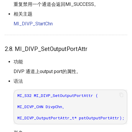
重复禁用一个通道会返回MI_SUCCESS。
相关主题
MI_DIVP_StartChn
2.8. MI_DIVP_SetOutputPortAttr
功能
DIVP 通道上output port的属性。
语法
MI_S32 MI_DIVP_SetOutputPortAttr (

MI_DIVP_CHN DivpChn,
