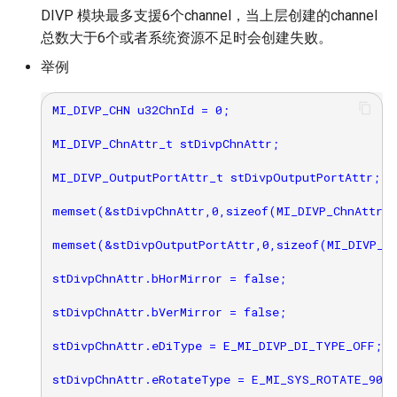
DIVP 模块最多支援6个channel，当上层创建的channel
总数大于6个或者系统资源不足时会创建失败。
举例
MI_DIVP_CHN u32ChnId = 0;

MI_DIVP_ChnAttr_t stDivpChnAttr;

MI_DIVP_OutputPortAttr_t stDivpOutputPortAttr;

memset(&stDivpChnAttr,0,sizeof(MI_DIVP_ChnAttr_t
memset(&stDivpOutputPortAttr,0,sizeof(MI_DIVP_Ou
stDivpChnAttr.bHorMirror = false;

stDivpChnAttr.bVerMirror = false;

stDivpChnAttr.eDiType = E_MI_DIVP_DI_TYPE_OFF;

stDivpChnAttr.eRotateType = E_MI_SYS_ROTATE_90;
