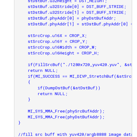
    stDstBuf.u32Height = DST_HEIGHT;

    stDstBuf.u32Stride[0] = DST_BUFF_STRIDE;

    stDstBuf.u32Stride[1] = DST_BUFF_STRIDE;

    stDstBuf.phyAddr[0] = phyDstBufAddr;

    stDstBuf.phyAddr[1] = stDstBuf.phyAddr[0] + 
    stSrcCrop.u16X = CROP_X;

    stSrcCrop.u16Y = CROP_Y;

    stSrcCrop.u16Width = CROP_W;

    stSrcCrop.u16Height = CROP_H;

    if(FillSrcBuf("./1280x720_yuv420.yuv", &stSr
    return NULL;

    if(MI_SUCCESS == MI_DIVP_StretchBuf(&stSrcBu
    {

        if(DumpDstBuf(&stDstBuf))

        return NULL;

    }

    MI_SYS_MMA_Free(phySrcBufAddr);

    MI_SYS_MMA_Free(phyDstBufAddr);

}

//fill src buff with yuv420/argb8888 image data
