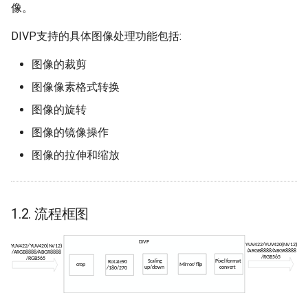
像。
FLASH使用参考
2.3. MI_DIVP_DestroyChn
母片制作指南
DIVP支持的具体图像处理功能包括:
MSPI使用参考
2.4. MI_DIVP_SetChnAttr
图像的裁剪
图像像素格式转换
PSPI使用参考
2.5. MI_DIVP_GetChnAttr
图像的旋转
USB使用参考
2.6. MI_DIVP_StartChn
图像的镜像操作
图像的拉伸和缩放
INPUT使用参考
2.7. MI_DIVP_StopChn
MISC分区读写参考
2.8.
MI_DIVP_SetOutputPortAttr
1.2. 流程框图
SDIO使用参考
2.9.
MI_DIVP_GetOutputPortAttr
网络使用参考
2.10. MI_DIVP_RefreshChn