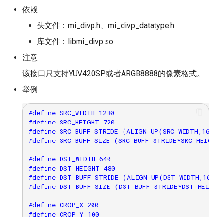
依赖
头文件：mi_divp.h、mi_divp_datatype.h
库文件：libmi_divp.so
注意
该接口只支持YUV420SP或者ARGB8888的像素格式。
举例
#define SRC_WIDTH 1280

#define SRC_HEIGHT 720

#define SRC_BUFF_STRIDE (ALIGN_UP(SRC_WIDTH,16))
#define SRC_BUFF_SIZE (SRC_BUFF_STRIDE*SRC_HEIGH
#define DST_WIDTH 640

#define DST_HEIGHT 480

#define DST_BUFF_STRIDE (ALIGN_UP(DST_WIDTH,16))
#define DST_BUFF_SIZE (DST_BUFF_STRIDE*DST_HEIGH
#define CROP_X 200

#define CROP_Y 100
