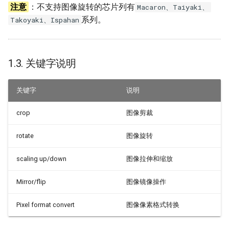
注意
：不支持图像旋转的芯片列有
Macaron、Taiyaki、
2.11. MI_DIVP_StretchBuf
系列。
Takoyaki、Ispahan
2.12. MI_DIVP_InitDev
2.13. MI_DIVP_DeInitDev
1.3. 关键字说明
2.14.
关键字
说明
MI_DIVP_StretchBufEx
crop
图像剪裁
3. DIVP 数据类型
rotate
图像旋转
3.1. 数据类型定义
scaling up/down
图像拉伸和缩放
3.2. MI_DIVP_DiType_e
Mirror/flip
图像镜像操作
3.3. MI_DIVP_TnrLevel_e
Pixel format convert
图像像素格式转换
3.4. MI_DIVP_FilterType_e