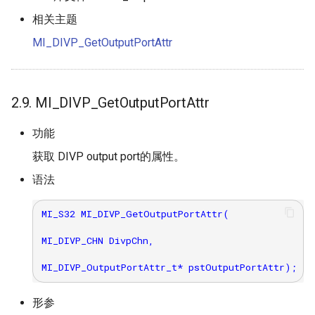
相关主题
MI_DIVP_GetOutputPortAttr
2.9. MI_DIVP_GetOutputPortAttr
功能
获取 DIVP output port的属性。
语法
MI_S32 MI_DIVP_GetOutputPortAttr(

MI_DIVP_CHN DivpChn,

形参