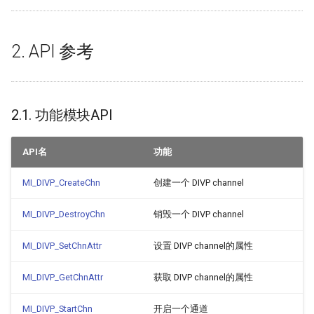
3.5.
MI_DIVP_OutputPortAttr_t
2. API 参考
3.6. MI_DIVP_ChnAttr_t
2.1. 功能模块API
3.7. MI_DIVP_DirectBuf_t
3.8. MI_DIVP_InitParam_t
API名
功能
4. DIVP 错误码
MI_DIVP_CreateChn
创建一个 DIVP channel
MI_DIVP_DestroyChn
销毁一个 DIVP channel
5. PROCFS介绍
MI_DIVP_SetChnAttr
设置 DIVP channel的属性
5.1. cat
MI_DIVP_GetChnAttr
获取 DIVP channel的属性
5.2. echo
MI_DIVP_StartChn
开启一个通道