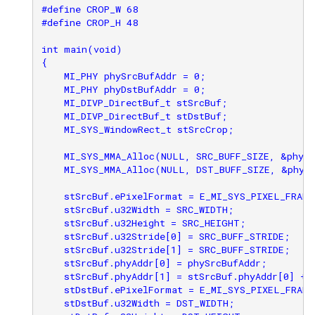
#define CROP_W 68

#define CROP_H 48

int main(void)

{

    MI_PHY phySrcBufAddr = 0;

    MI_PHY phyDstBufAddr = 0;

    MI_DIVP_DirectBuf_t stSrcBuf;

    MI_DIVP_DirectBuf_t stDstBuf;

    MI_SYS_WindowRect_t stSrcCrop;

    MI_SYS_MMA_Alloc(NULL, SRC_BUFF_SIZE, &phySr
    MI_SYS_MMA_Alloc(NULL, DST_BUFF_SIZE, &phyDs
    stSrcBuf.ePixelFormat = E_MI_SYS_PIXEL_FRAME
    stSrcBuf.u32Width = SRC_WIDTH;

    stSrcBuf.u32Height = SRC_HEIGHT;

    stSrcBuf.u32Stride[0] = SRC_BUFF_STRIDE;

    stSrcBuf.u32Stride[1] = SRC_BUFF_STRIDE;

    stSrcBuf.phyAddr[0] = phySrcBufAddr;

    stSrcBuf.phyAddr[1] = stSrcBuf.phyAddr[0] + 
    stDstBuf.ePixelFormat = E_MI_SYS_PIXEL_FRAME
    stDstBuf.u32Width = DST_WIDTH;
