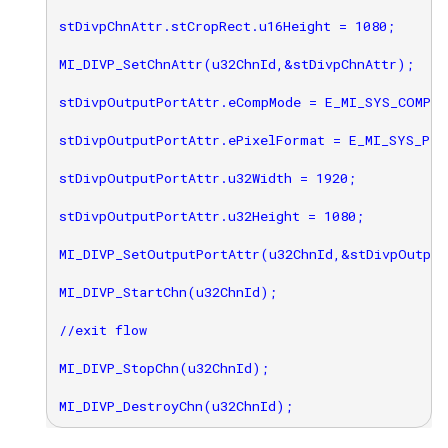
stDivpChnAttr.stCropRect.u16Height = 1080;

MI_DIVP_SetChnAttr(u32ChnId,&stDivpChnAttr);

stDivpOutputPortAttr.eCompMode = E_MI_SYS_COMPRE
stDivpOutputPortAttr.ePixelFormat = E_MI_SYS_PIX
stDivpOutputPortAttr.u32Width = 1920;

stDivpOutputPortAttr.u32Height = 1080;

MI_DIVP_SetOutputPortAttr(u32ChnId,&stDivpOutput
MI_DIVP_StartChn(u32ChnId);

//exit flow

MI_DIVP_StopChn(u32ChnId);
