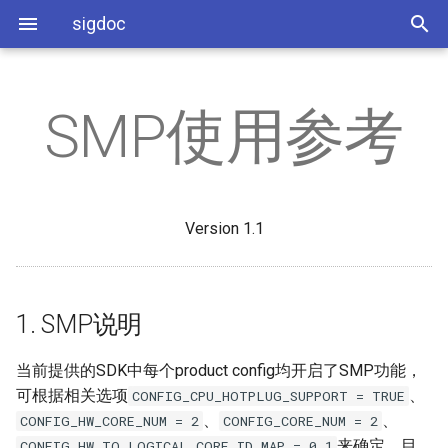
sigdoc
SMP使用参考
开发环境搭建
AI
I2C使用参考
1. SMP说明
RTOS添加静态库方法
RTOS点TTL屏参考
API
缩略语
PSPI PANEL使用参考
USB驱动调节参考
SSC9211 Demo板硬件指南
AO
PWM使用参考
2. 绑核操作
RTOS添加SENSOR
屏参配置参考
3A
常见问题分析
PSPI SENSOR使用参考
USB抓包说明
Version 1.1
SSD222 Demo板硬件指南
DISP
Watchdog使用参考
3. SMP影响
Sensor移植
hdr
USB Device使用参考
SSD212 Demo板硬件指南
SYS
UART使用参考
IQ调试与IQ文件打包
iq
1. SMP说明
VENC
Timer使用参考
UVC添加视频格式
PQ Tool
当前提供的SDK中每个product config均开启了SMP功能，
DIVP
GPIO使用参考
可根据相关选项
、
CONFIG_CPU_HOTPLUG_SUPPORT = TRUE
、
、
CONFIG_HW_CORE_NUM = 2
CONFIG_CORE_NUM = 2
PANEL
ADC使用参考
来确定。目
CONFIG_HW_TO_LOGICAL_CORE_ID_MAP = 0,1