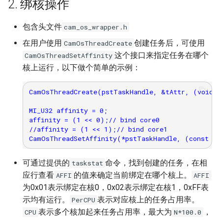
2. 绑核操作
SED
包含头文件
cam_os_wrapper.h
SNR
在用户使用
创建任务后，可使用
CamOsThreadCreate
这个接口来指定任务在哪个
CamOsThreadSetAffinity
PSPI
核上运行，以下做个简单的示例：
VIF
CamOsThreadCreate(pstTaskHandle, &tAttr, (void *
VDISP
MI_U32 affinity = 0;

affinity = (1 << 0);// bind core0

//affinity = (1 << 1);// bind core1

VPE
WLAN
可通过提供的
命令，找到创建的任务，在相
taskstat
应行查看
的值来确定当前绑定在哪个核上。
AFFI
AFFI
SSL
为0x01表示绑定在核0，0x02表示绑定在核1，0xFF表
示均有运行。
表示对应核上的任务占用率。
PerCPU
SRC
表示多个核加起来任务占用率，最大为
，
CPU
N*100.0