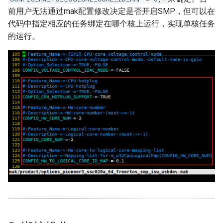
前用户无法通过mak配置修改决定是否开启SMP，但可以在
AEC
FLASH使用参考
代码中指定相应的任务绑定在哪个核上运行，实现单核任务
的运行。
AED
MSPI使用参考
APC
PSPI使用参考
BF
USB使用参考
CIPHER
INPUT使用参考
FB
MISC分区读写参考
IQSERVER
SDIO使用参考
IVE
网络使用参考
RGN