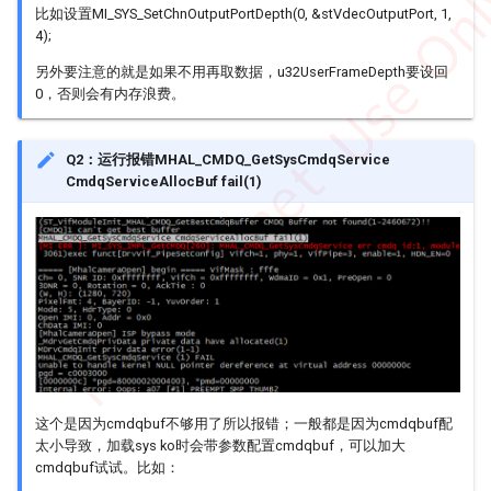
比如设置MI_SYS_SetChnOutputPortDepth(0, &stVdecOutputPort, 1,
静帧放大流程
UART Q&A
DISP
Memory Layout
4);
另外要注意的就是如果不用再取数据，u32UserFrameDepth要设回
FB
0，否则会有内存浪费。
GFX
Q2：运行报错MHAL_CMDQ_GetSysCmdqService
CmdqServiceAllocBuf fail(1)
HDMI
IPU
IQSERVER
ISP
IVE
这个是因为cmdqbuf不够用了所以报错；一般都是因为cmdqbuf配
太小导致，加载sys ko时会带参数配置cmdqbuf，可以加大
JPD
cmdqbuf试试。比如：