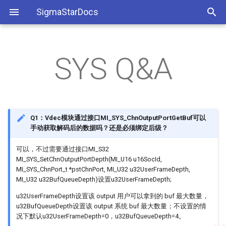
SigmaStarDocs
SYS Q&A
开发环境搭建
SDK架构
Insomd参数
IPU Q&A
AD chip Q&A
IPL Q&A
910Q/920G APITool环境搭建
AEC
I2C使用参考
工具相关
ISP软件开发参考
SDK模块API
MI模块相关
IVE Q&A
EMAC Q&A
KERNEL Q&A
910Q/920G PQ功能
AED
PWM使用参考
系统相关
ISP API Tuning SOP
BSP开发参考
VDF Q&A
FLASH Q&A
MISC Q&A
920G GPIO复用SPI设置和调
AI
Watchdog使用参考
应用相关
PQ Tool
Q1：Vdec模块通过接口MI_SYS_ChnOutputPortGetBuf可以
手动获取解码后的数据吗？还是必须绑定后级？
试
应用开发参考
IIC Q&A
UBOOT Q&A
AO
GPIO使用参考
可以，不过需要通过接口MI_S32
Boot传参至Kernel的方法
MI_SYS_SetChnOutputPortDepth(MI_U16 u16SocId,
图像开发参考
RTC Q&A
APC
SAR使用参考
MI_SYS_ChnPort_t *pstChnPort, MI_U32 u32UserFrameDepth,
GPIO驱动能力调节
MI_U32 u32BufQueueDepth)设置u32UserFrameDepth;
SATA Q&A
BF
UART开发参考
u32UserFrameDepth设置该 output 用户可以拿到的 buf 最大数量，
接标清相机时XVR与不同
u32BufQueueDepth设置该 output 系统 buf 最大数量；不设置的情
ADchip的搭配
SDMMC Q&A
CIPHER
SPI使用参考
况下默认u32UserFrameDepth=0，u32BufQueueDepth=4。