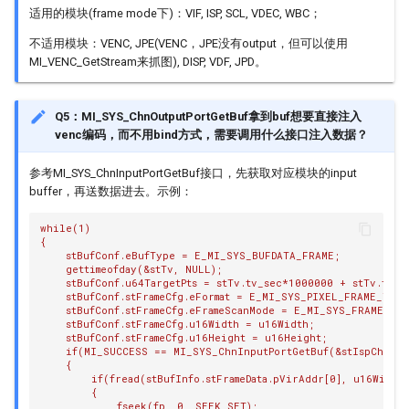
适用的模块(frame mode下)：VIF, ISP, SCL, VDEC, WBC；
不适用模块：VENC, JPE(VENC，JPE没有output，但可以使用
MI_VENC_GetStream来抓图), DISP, VDF, JPD。
Q5：MI_SYS_ChnOutputPortGetBuf拿到buf想要直接注入
venc编码，而不用bind方式，需要调用什么接口注入数据？
参考MI_SYS_ChnInputPortGetBuf接口，先获取对应模块的input
buffer，再送数据进去。示例：
while(1)
{
    stBufConf.eBufType = E_MI_SYS_BUFDATA_FRAME;
    gettimeofday(&stTv, NULL);
    stBufConf.u64TargetPts = stTv.tv_sec*1000000 + stTv.tv_u
    stBufConf.stFrameCfg.eFormat = E_MI_SYS_PIXEL_FRAME_YUV
    stBufConf.stFrameCfg.eFrameScanMode = E_MI_SYS_FRAME_SC
    stBufConf.stFrameCfg.u16Width = u16Width;
    stBufConf.stFrameCfg.u16Height = u16Height;
    if(MI_SUCCESS == MI_SYS_ChnInputPortGetBuf(&stIspChnInp
    {
        if(fread(stBufInfo.stFrameData.pVirAddr[0], u16Width
        {
            fseek(fp, 0, SEEK_SET);