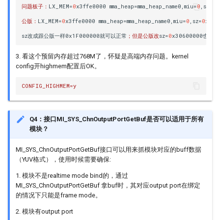
问题板子：
LX_MEM
=
0
x3ffe0000
mma_heap
=
mma_heap_name0
,
miu
=
0
,
sz
=
0
x
VDF
公版：
LX_MEM
=
0
x3ffe0000
mma_heap
=
mma_heap_name0
,
miu
=
0
,
sz
=
0
x1F0
VDISP
sz改成跟公版一样0x1F000000就可以正常
；但是公版改
sz
=
0
x30600000也是
VENC
3. 看这个预留内存超过768M了，怀疑是高端内存问题。kernel
config开highmem配置后OK。
VIF
CONFIG_HIGHMEM=y
Q4：接口MI_SYS_ChnOutputPortGetBuf是否可以适用于所有
模块？
MI_SYS_ChnOutputPortGetBuf接口可以用来抓模块对应的buff数据
（YUV格式），使用时候需要确保:
1. 模块不是realtime mode bind的，通过
MI_SYS_ChnOutputPortGetBuf 拿buf时，其对应output port在绑定
的情况下只能是frame mode。
2. 模块有output port