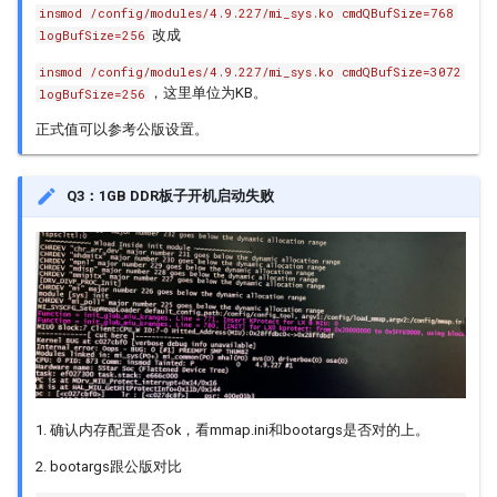
insmod /config/modules/4.9.227/mi_sys.ko cmdQBufSize=768
PANEL
改成
logBufSize=256
insmod /config/modules/4.9.227/mi_sys.ko cmdQBufSize=3072
RGN
，这里单位为KB。
logBufSize=256
正式值可以参考公版设置。
SCL
SED
Q3：1GB DDR板子开机启动失败
SNR
SRC
SSL
SYS
1. 确认内存配置是否ok，看mmap.ini和bootargs是否对的上。
VDEC
2. bootargs跟公版对比