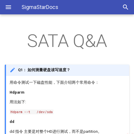
SigmaStarDocs
SATA Q&A
开发环境搭建
SDK架构
Insomd参数
Audio Q&A
IPU Q&A
IPL Q&A
910Q/920G APITool环境搭建
AEC
I2C使用参考
工具相关
ISP软件开发参考
SDK模块API
MI模块相关
DISP Q&A
IVE Q&A
KERNEL Q&A
910Q/920G PQ功能
AED
PWM使用参考
系统相关
ISP API Tuning SOP
BSP开发参考
FB Q&A
VDF Q&A
MISC Q&A
920G GPIO复用SPI设置和调
AI
Watchdog使用参考
应用相关
PQ Tool
Q1： 如何测量硬盘读写速度？
试
用命令测试一下磁盘性能，下面介绍两个常用命令：
应用开发参考
GFX Q&A
UBOOT Q&A
AO
GPIO使用参考
Boot传参至Kernel的方法
Hdparm
图像开发参考
HDMI Q&A
APC
SAR使用参考
用法如下:
GPIO驱动能力调节
Hdparm --t /dev/sda
ISP Q&A
BF
UART开发参考
接标清相机时XVR与不同
dd
ADchip的搭配
JPD Q&A
CIPHER
SPI使用参考
dd 指令 主要是对整个HD进行测试，而不是partition。