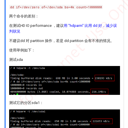
dd if=/dev/zero of=/dev/sda bs=4k count=1000000
静帧放大流程
LDC Q&A
DISP
Memory Layout
两个命令的差别：
RGN Q&A
FB
在测试HD IO performance ，建议
用 "hdparm" 比用 dd 好，減少误
判狀況
SCL Q&A
GFX
不建议dd 对 partition 操作，若是 dd partition 会有不准的情况。
使用举例如下：
SYS Q&A
HDMI
测试sda
VDEC Q&A
IPU
VENC Q&A
IQSERVER
VIF Q&A
ISP
测试它的分区sda1：
IVE
JPD