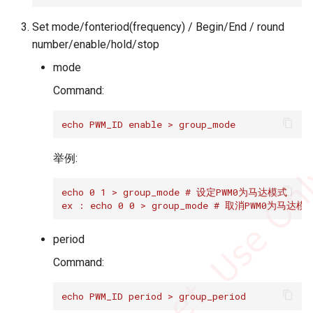
Set mode/fonteriod(frequency) / Begin/End / round
number/enable/hold/stop
mode
Command:
echo PWM_ID enable > group_mode
举例:
echo 0 1 > group_mode # 设定PWM0为马达模式 
ex : echo 0 0 > group_mode # 取消PWM0为马达模
period
Command:
echo PWM_ID period > group_period