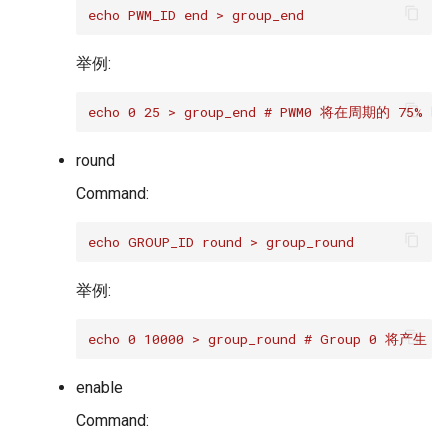
echo PWM_ID end > group_end
举例:
echo 0 25 > group_end # PWM0 将在周期的 75% 时
round
Command:
echo GROUP_ID round > group_round
举例:
echo 0 10000 > group_round # Group 0 将产
enable
Command: