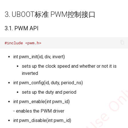
3. UBOOT标准 PWM控制接口
3.1. PWM API
#include <pwm.h>
int pwm_init(id, div, invert)
sets up the clock speed and whether or not it is
inverted
int pwm_config(id, duty, period_ns)
sets up the duty and period
int pwm_enable(int pwm_id)
- enables the PWM driver
int pwm_disable(int pwm_id)