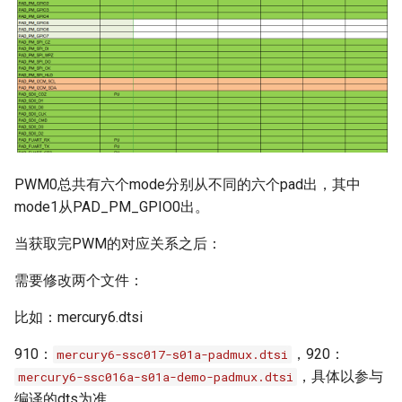
PANEL
RGN
SCL
SED
PWM0总共有六个mode分别从不同的六个pad出，其中
SNR
mode1从PAD_PM_GPIO0出。
SRC
当获取完PWM的对应关系之后：
需要修改两个文件：
SSL
比如：mercury6.dtsi
SYS
910：
，920：
mercury6-ssc017-s01a-padmux.dtsi
VDEC
，具体以参与
mercury6-ssc016a-s01a-demo-padmux.dtsi
编译的dts为准。