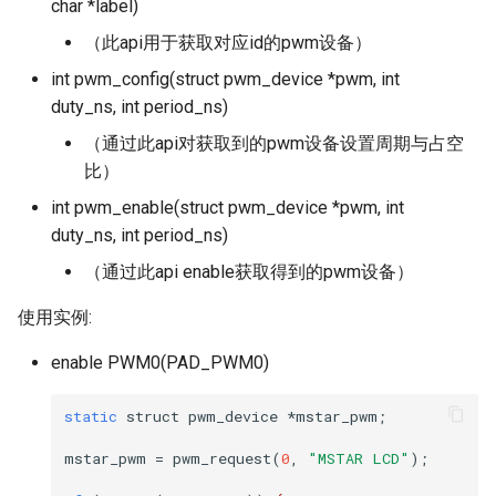
char *label)
（此api用于获取对应id的pwm设备）
int pwm_config(struct pwm_device *pwm, int
duty_ns, int period_ns)
（通过此api对获取到的pwm设备设置周期与占空
比）
int pwm_enable(struct pwm_device *pwm, int
duty_ns, int period_ns)
（通过此api enable获取得到的pwm设备）
使用实例:
enable PWM0(PAD_PWM0)
static
struct
pwm_device
*
mstar_pwm
;
mstar_pwm
=
pwm_request
(
0
,
"MSTAR LCD"
);