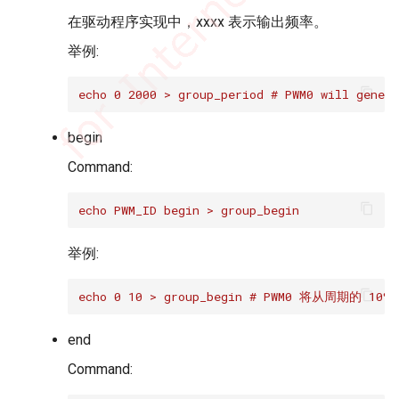
在驱动程序实现中，xxxx 表示输出频率。
举例:
echo 0 2000 > group_period # PWM0 will gener
begin
Command:
echo PWM_ID begin > group_begin
举例:
echo 0 10 > group_begin # PWM0 将从周期的 10%
end
Command: