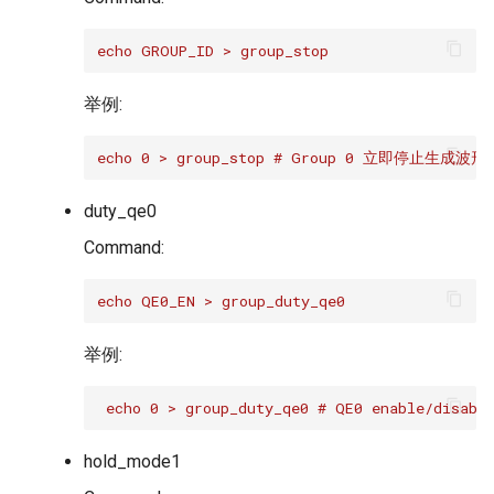
echo GROUP_ID > group_stop
举例:
echo 0 > group_stop # Group 0 立即停止生成波形
duty_qe0
Command:
echo QE0_EN > group_duty_qe0
举例:
 echo 0 > group_duty_qe0 # QE0 enable/disabl
hold_mode1