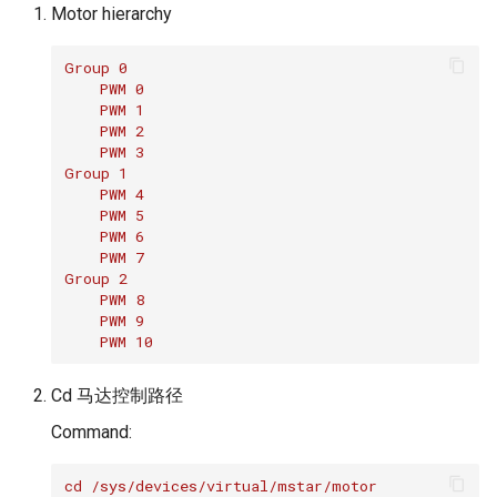
Motor hierarchy
Group 0
    PWM 0
    PWM 1
    PWM 2
    PWM 3
Group 1
    PWM 4
    PWM 5
    PWM 6
    PWM 7
Group 2
    PWM 8
    PWM 9
    PWM 10
Cd 马达控制路径
Command:
cd /sys/devices/virtual/mstar/motor