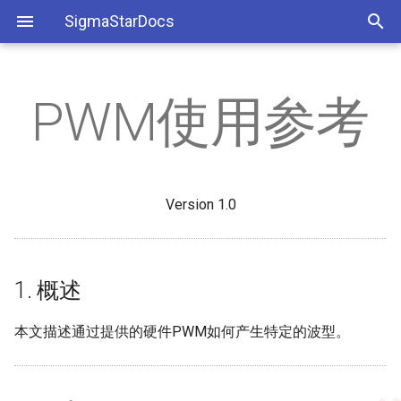
SigmaStarDocs
PWM使用参考
开发环境搭建
AEC
1. 概述
工具相关
ISP软件开发参考
缩略语
OTA打包和升级
Bootlogo使用说明
MI Demo使用说明
Insomd参数
Audio Q&A
IPU Q&A
AD chip Q&A
IPL Q&A
910Q/920G APITool环境
AED
系统相关
ISP API Tuning SOP
SDK使用注意事项
1.1. Default PWM Pad
母片制作
OTP-Key
SDK库文件
MI模块相关
DISP Q&A
IVE Q&A
EMAC Q&A
KERNEL Q&A
910Q/920G PQ功能
Version 1.0
AI
2. LINUX PWM控制
应用相关
PQ Tool
SDK使用差异
Spinandinfo
cpuFreq使用参考
音频调试指导
FB Q&A
VDF Q&A
FLASH Q&A
MISC Q&A
920G GPIO复用SPI设置和
试
AO
MI Q&A
2.1. Console下控制PWM
SigmaStar Tool
EMAC MII And RMII SOP
GFX Q&A
IIC Q&A
UBOOT Q&A
Boot传参至Kernel的方法
1. 概述
APC
算法Q&A
2.2. Kernel driver控制PWM
HDMI Q&A
RTC Q&A
GPIO驱动能力调节
本文描述通过提供的硬件PWM如何产生特定的波型。
BF
3. UBOOT标准 PWM控制接口
外设Q&A
ISP Q&A
SATA Q&A
接标清相机时XVR与不同
ADchip的搭配
CIPHER
系统Q&A
3.1. PWM API
JPD Q&A
SDMMC Q&A