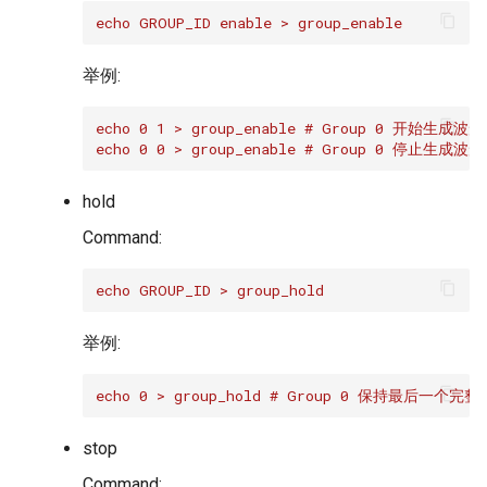
echo GROUP_ID enable > group_enable
举例:
echo 0 1 > group_enable # Group 0 开始生成波形
echo 0 0 > group_enable # Group 0 停止生成波形
hold
Command:
echo GROUP_ID > group_hold
举例:
echo 0 > group_hold # Group 0 保持最后一个完
stop
Command: