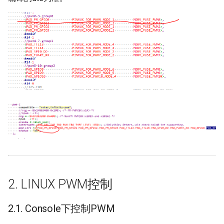
VDF
VDISP
VENC
VIF
2. LINUX PWM控制
2.1. Console下控制PWM