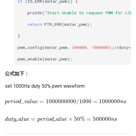
if
(
IS_ERR
(
mstar_pwm
))
{
printk
(
"Start Unable to request PWM for LCD 
return
PTR_ERR
(
mstar_pwm
);
}
pwm_config
(
mstar_pwm
,
500000
,
1000000
);
//
duty
=
50
pwm_enable
(
mstar_pwm
);
公式如下：
set 1000Hz duty 50% pwm waveform
p
e
r
i
o
d
_
v
a
l
u
e
=
1000000000
/
1000
=
1000000
n
s
_
=
1000000000
/
1000
=
1000000
p
e
r
i
o
d
v
a
l
u
e
n
s
d
u
t
y
v
a
l
u
e
=
p
e
r
i
o
d
v
a
l
u
e
×
50
%
=
500000
n
s
=
×
50
%
=
500000
d
u
t
y
a
l
u
e
p
e
r
i
o
d
a
l
u
e
n
s
v
v