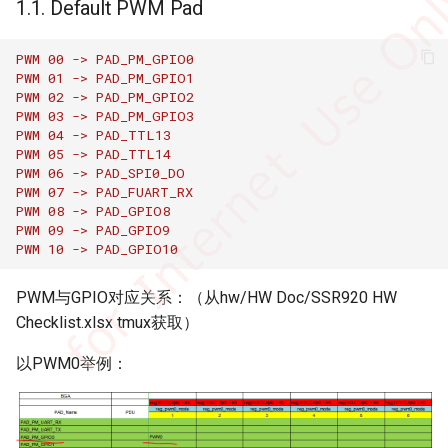
1.1. Default PWM Pad
静帧放大流程
DISP
学习和分享
3.2. PWM设置参考
LDC Q&A
UART Q&A
PWM 00 -> PAD_PM_GPIO0
PWM 01 -> PAD_PM_GPIO1
FB
RGN Q&A
PWM 02 -> PAD_PM_GPIO2
PWM 03 -> PAD_PM_GPIO3
GFX
SCL Q&A
PWM 04 -> PAD_TTL13
PWM 05 -> PAD_TTL14
PWM 06 -> PAD_SPI0_DO
HDMI
SYS Q&A
PWM 07 -> PAD_FUART_RX
PWM 08 -> PAD_GPIO8
IPU
VDEC Q&A
PWM 09 -> PAD_GPIO9
PWM 10 -> PAD_GPIO10
IQSERVER
VENC Q&A
PWM与GPIO对应关系：（从hw/HW Doc/SSR920 HW
Checklist.xlsx tmux获取）
ISP
VIF Q&A
以PWM0举例：
IVE
JPD