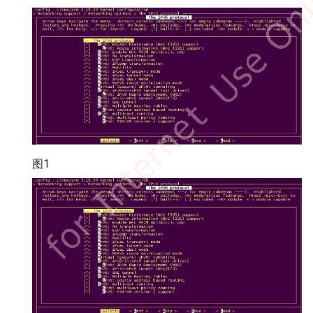
开机内存占用
VENV Output Buffer行为说明
Sdcard电路推荐
MIPITX
UART开发参考
Procmem procrank--usr
抓yuv图数据大小异常
space内存分析工具
硬件定时器的使用
PANEL
Memory Layout
Slub内存泄漏
SD卡读写频繁导致的CPU高
RGN
功耗调整指引
SD驱动调整方法
SNR
OTA打包和升级
UART使用Sample Code
SYS
Timer使用参考
图1
Uboot下探测sensor类型
VDF
RTC使用参考
网卡指示灯做GPIO
VDISP
SPI DEV使用参考
新增norflash支持
VENC
系统分区
SDcard常见案例分析
VIF
VG使用说明