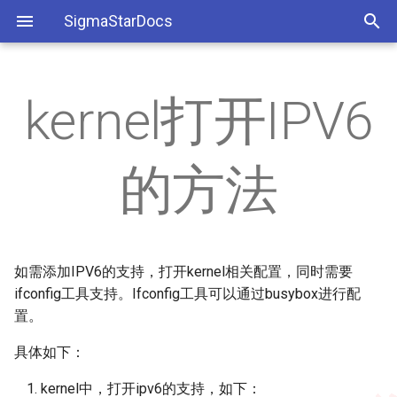
SigmaStarDocs
kernel打开IPV6
开发环境搭建
SDK架构
UAC功能使用说明
AE
Slab debug定位kernelspace
花屏问题分析
Fuart在uboot下使用
eFuse-Digest
AI
I2C使用参考
None
内存泄漏
SDK模块API
USBCAM补充说明
AWB
软件开发指导
GPIO使用sample code
eFuse烧录
AO
PWM使用参考
的方法
模块驱动和链接库使用
BSP开发参考
UVC补充说明
图像问题
丢帧问题定位及解决
GPIO中断使用的sample code
CIPHER
Watchdog使用参考
Kmemleak--Kernel space内存
泄露分析工具
应用开发参考
动态切换HDR开关sample
I2C在uboot下切padmux
DISP
SPI使用参考
code
如需添加IPV6的支持，打开kernel相关配置，同时需要
Dmalloc--查usr space内存泄
I2C 调整CLK
ifconfig工具支持。Ifconfig工具可以通过busybox进行配
DIVP
EMMC使用参考
露
音频对讲调试指导
置。
PWM使用sample code
IQSERVER
GPIO使用参考
具体如下：
程序运行内存占用
Sensor出图异常
Uboot下pwm的使用
IVE
SAR开发参考
kernel中，打开ipv6的支持，如下：