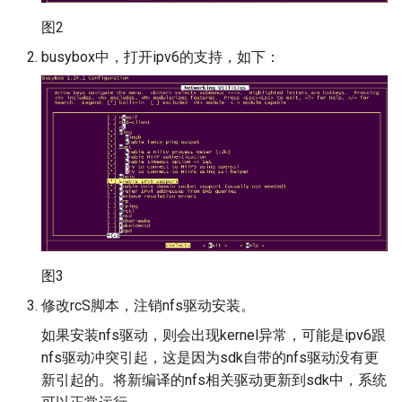
Cipher使用说明
VPE
图2
busybox中，打开ipv6的支持，如下：
网口指示灯驱动IO口做GPIO
PAD_SR_IO141516 MIPI模式
下作GPIO口
Sensor移植指南
IPC SDIO wifi
图3
修改rcS脚本，注销nfs驱动安装。
如果安装nfs驱动，则会出现kernel异常，可能是ipv6跟
nfs驱动冲突引起，这是因为sdk自带的nfs驱动没有更
新引起的。将新编译的nfs相关驱动更新到sdk中，系统