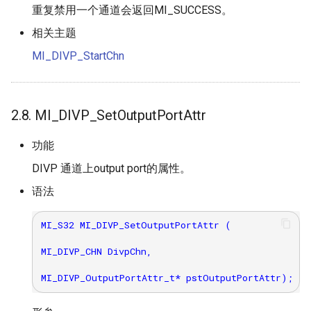
重复禁用一个通道会返回MI_SUCCESS。
相关主题
MI_DIVP_StartChn
2.8. MI_DIVP_SetOutputPortAttr
功能
DIVP 通道上output port的属性。
语法
MI_S32 MI_DIVP_SetOutputPortAttr (

MI_DIVP_CHN DivpChn,
