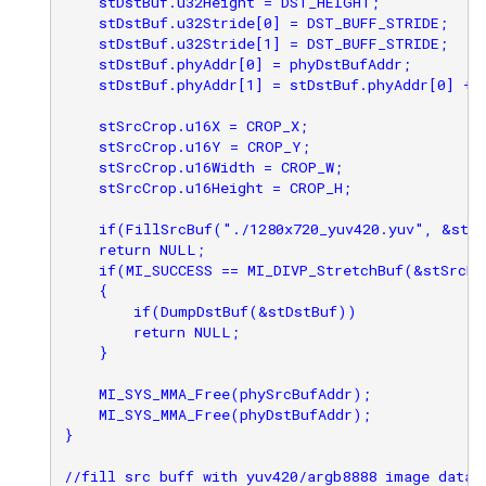
    stDstBuf.u32Height = DST_HEIGHT;

    stDstBuf.u32Stride[0] = DST_BUFF_STRIDE;

    stDstBuf.u32Stride[1] = DST_BUFF_STRIDE;

    stDstBuf.phyAddr[0] = phyDstBufAddr;

    stDstBuf.phyAddr[1] = stDstBuf.phyAddr[0] + 
    stSrcCrop.u16X = CROP_X;

    stSrcCrop.u16Y = CROP_Y;

    stSrcCrop.u16Width = CROP_W;

    stSrcCrop.u16Height = CROP_H;

    if(FillSrcBuf("./1280x720_yuv420.yuv", &stSr
    return NULL;

    if(MI_SUCCESS == MI_DIVP_StretchBuf(&stSrcBu
    {

        if(DumpDstBuf(&stDstBuf))

        return NULL;

    }

    MI_SYS_MMA_Free(phySrcBufAddr);

    MI_SYS_MMA_Free(phyDstBufAddr);

}

//fill src buff with yuv420/argb8888 image data
