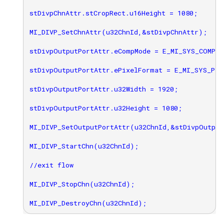
stDivpChnAttr.stCropRect.u16Height = 1080;

MI_DIVP_SetChnAttr(u32ChnId,&stDivpChnAttr);

stDivpOutputPortAttr.eCompMode = E_MI_SYS_COMPRE
stDivpOutputPortAttr.ePixelFormat = E_MI_SYS_PIX
stDivpOutputPortAttr.u32Width = 1920;

stDivpOutputPortAttr.u32Height = 1080;

MI_DIVP_SetOutputPortAttr(u32ChnId,&stDivpOutput
MI_DIVP_StartChn(u32ChnId);

//exit flow

MI_DIVP_StopChn(u32ChnId);
