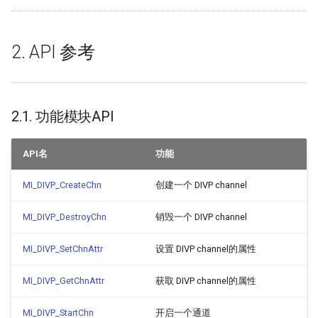
3.5.
MI_DIVP_OutputPortAttr_t
2. API 参考
3.6. MI_DIVP_ChnAttr_t
2.1. 功能模块API
3.7. MI_DIVP_DirectBuf_t
3.8. MI_DIVP_InitParam_t
API名
功能
4. DIVP 错误码
MI_DIVP_CreateChn
创建一个 DIVP channel
MI_DIVP_DestroyChn
销毁一个 DIVP channel
5. PROCFS介绍
MI_DIVP_SetChnAttr
设置 DIVP channel的属性
5.1. cat
MI_DIVP_GetChnAttr
获取 DIVP channel的属性
5.2. echo
MI_DIVP_StartChn
开启一个通道