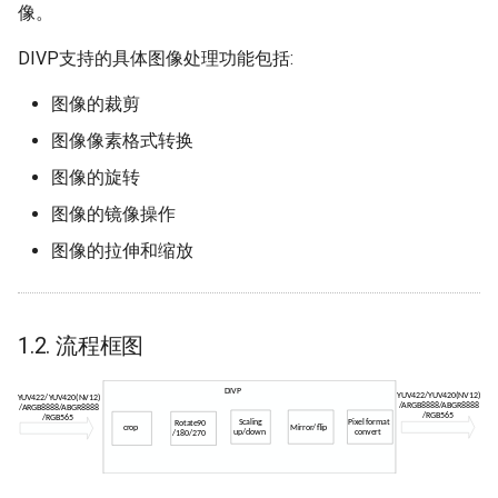
像。
SSD_UART使用参考
2.3. MI_DIVP_DestroyChn
SSD_触控驱动集成参考
HDMI Q&A
DIVP支持的具体图像处理功能包括:
SSD_SAR使用参考
2.4. MI_DIVP_SetChnAttr
SSD_FUART流控使用参考
SDMMC Q&A
图像的裁剪
图像像素格式转换
SSD_Emmc使用参考
2.5. MI_DIVP_GetChnAttr
SSD_默认ENV设置指南
Uart Q&A
图像的旋转
SSD_Flash母片制作
2.6. MI_DIVP_StartChn
SSD_STR使用说明
VDEC Q&A
图像的镜像操作
图像的拉伸和缩放
SSD_FLASH支持列表
2.7. MI_DIVP_StopChn
SSD_系统裁剪说明
DIVP Q&A
SSD_FLASH添加使用参考
2.8.
SSD_FASTBOOT
Flash Q&A
MI_DIVP_SetOutputPortAttr
1.2. 流程框图
SSD_FLASH写保护设置指南
SSD_高精度时钟说明
GPIO Q&A
2.9.
MI_DIVP_GetOutputPortAttr
SSD_Timer使用参考
IR Q&A
2.10. MI_DIVP_RefreshChn
PQ Q&A