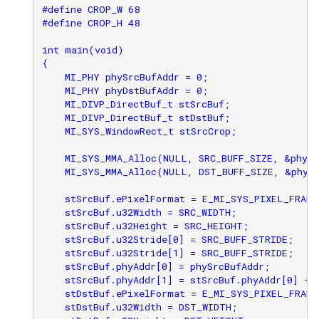
#define CROP_W 68

#define CROP_H 48

int main(void)

{

    MI_PHY phySrcBufAddr = 0;

    MI_PHY phyDstBufAddr = 0;

    MI_DIVP_DirectBuf_t stSrcBuf;

    MI_DIVP_DirectBuf_t stDstBuf;

    MI_SYS_WindowRect_t stSrcCrop;

    MI_SYS_MMA_Alloc(NULL, SRC_BUFF_SIZE, &phySr
    MI_SYS_MMA_Alloc(NULL, DST_BUFF_SIZE, &phyDs
    stSrcBuf.ePixelFormat = E_MI_SYS_PIXEL_FRAME
    stSrcBuf.u32Width = SRC_WIDTH;

    stSrcBuf.u32Height = SRC_HEIGHT;

    stSrcBuf.u32Stride[0] = SRC_BUFF_STRIDE;

    stSrcBuf.u32Stride[1] = SRC_BUFF_STRIDE;

    stSrcBuf.phyAddr[0] = phySrcBufAddr;

    stSrcBuf.phyAddr[1] = stSrcBuf.phyAddr[0] + 
    stDstBuf.ePixelFormat = E_MI_SYS_PIXEL_FRAME
    stDstBuf.u32Width = DST_WIDTH;
