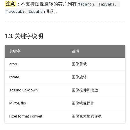
注意
：不支持图像旋转的芯片列有
Macaron、Taiyaki、
2.11. MI_DIVP_StretchBuf
OTA Q&A
系列。
Takoyaki、Ispahan
2.12. MI_DIVP_InitDev
内存统计案例
2.13. MI_DIVP_DeInitDev
1.3. 关键字说明
2.14.
关键字
说明
MI_DIVP_StretchBufEx
crop
图像剪裁
3. DIVP 数据类型
rotate
图像旋转
3.1. 数据类型定义
scaling up/down
图像拉伸和缩放
3.2. MI_DIVP_DiType_e
Mirror/flip
图像镜像操作
3.3. MI_DIVP_TnrLevel_e
Pixel format convert
图像像素格式转换
3.4. MI_DIVP_FilterType_e