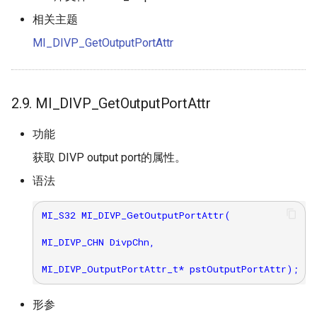
相关主题
MI_DIVP_GetOutputPortAttr
2.9. MI_DIVP_GetOutputPortAttr
功能
获取 DIVP output port的属性。
语法
MI_S32 MI_DIVP_GetOutputPortAttr(

MI_DIVP_CHN DivpChn,

形参