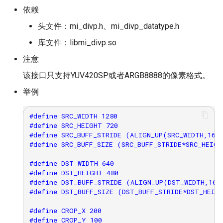
依赖
头文件：mi_divp.h、mi_divp_datatype.h
库文件：libmi_divp.so
注意
该接口只支持YUV420SP或者ARGB8888的像素格式。
举例
#define SRC_WIDTH 1280

#define SRC_HEIGHT 720

#define SRC_BUFF_STRIDE (ALIGN_UP(SRC_WIDTH,16))
#define SRC_BUFF_SIZE (SRC_BUFF_STRIDE*SRC_HEIGH
#define DST_WIDTH 640

#define DST_HEIGHT 480

#define DST_BUFF_STRIDE (ALIGN_UP(DST_WIDTH,16))
#define DST_BUFF_SIZE (DST_BUFF_STRIDE*DST_HEIGH
#define CROP_X 200

#define CROP_Y 100
