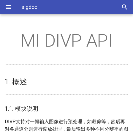
sigdoc
MI DIVP API
SSD_环境搭建
1. 概述
SSD_I2C使用参考
音频相关
缩略语
SSD_Audio调试说明
SSD_FrameBuf介绍
SSD_WLAN使用参考
SSD_BOOTLOGO
SSD_OTA升级使用参考
Audio Q&A
SSD_烧录说明
SSD_PWM使用参考
显示相关
COMAKE
1.1. 模块说明
SSD_语音对讲常见问题说
SSD_PQ调试指南
SSD_Ethernet使用参考
SSD_FLASH&DDR
SSD_Uboot升级指南
Framebuf Q&A
SSD_SigmaStar工具使用说明
SSD_WATCHDOG使用参考
网络相关
Q&A
1.2. 流程框图
SSD_AUDIO使用参考
SSD_DISP点屏参考
SSD_Uuid获取指南
Misc Q&A
1. 概述
SSD_SPI使用参考
系统相关
1.3. 关键字说明
SSD_TinyAlsa使用参考
SSD_分区使用参考
Network Q&A
2. API 参考
SSD_GPIO使用参考
软件升级
SSD_功耗调整参考
Disp & Panel Q&A
1.1. 模块说明
SSD_Padmux使用说明
2.1. 功能模块API
SSD_纯净版LINUX配置参
System Q&A
DIVP支持对一幅输入图像进行预处理，如裁剪等，然后再
SSD_RTC使用参考
2.2. MI_DIVP_CreateChn
SSD_Perf使用参考
ENV Q&A
对各通道分别进行缩放处理，最后输出多种不同分辨率的图