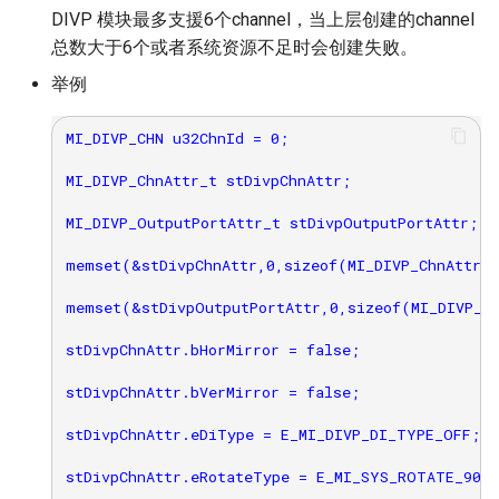
DIVP 模块最多支援6个channel，当上层创建的channel
总数大于6个或者系统资源不足时会创建失败。
举例
MI_DIVP_CHN u32ChnId = 0;

MI_DIVP_ChnAttr_t stDivpChnAttr;

MI_DIVP_OutputPortAttr_t stDivpOutputPortAttr;

memset(&stDivpChnAttr,0,sizeof(MI_DIVP_ChnAttr_t
memset(&stDivpOutputPortAttr,0,sizeof(MI_DIVP_Ou
stDivpChnAttr.bHorMirror = false;

stDivpChnAttr.bVerMirror = false;

stDivpChnAttr.eDiType = E_MI_DIVP_DI_TYPE_OFF;

stDivpChnAttr.eRotateType = E_MI_SYS_ROTATE_90;
