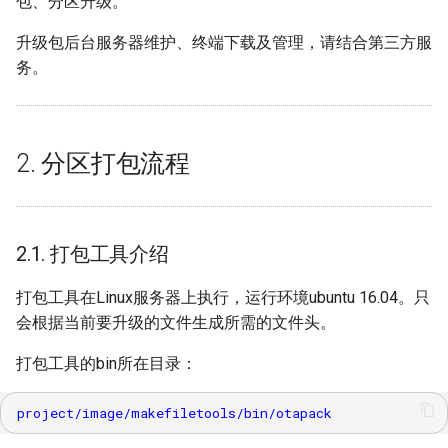
包、分区升级。
2.5. ubifs/ squashfs/ jffs2
打包
FB
SSD_UART使用参考
SSD_触控驱动集成参考
HDMI Q&A
升级包后台服务器维护、终端下载及管理，请结合第三方服
务。
2.6. 个别文件打包
GFX
SSD_SAR使用参考
SSD_FUART流控使用参考
SDMMC Q&A
3. 分区更新流程
HDMI
SSD_Emmc使用参考
SSD_默认ENV设置指南
Uart Q&A
2. 分区打包流程
3.1. 升级流程
VDEC
SSD_Flash母片制作
SSD_STR使用说明
VDEC Q&A
3.2. 分区升级前注意
VDISP
SSD_FLASH支持列表
SSD_系统裁剪说明
DIVP Q&A
2.1. 打包工具介绍
3.3. 压缩的升级包更新
WLAN
SSD_FLASH添加使用参考
SSD_FASTBOOT
Flash Q&A
打包工具在Linux服务器上执行，运行环境ubuntu 16.04。只
会根据当前要升级的文件生成所需的文件头。
3.4. 非压缩的升级包更新
SSD_FLASH写保护设置指南
SSD_高精度时钟说明
GPIO Q&A
打包工具的bin所在目录：
3.5. 升级UI显示
SSD_Timer使用参考
IR Q&A
3.6. 升级状态获取
PQ Q&A