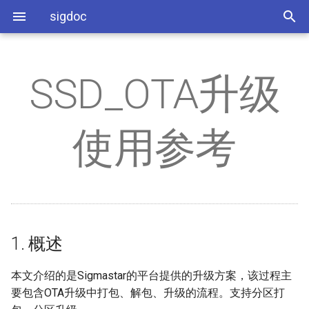
sigdoc
SSD_OTA升级
SSD_环境搭建
AI
SSD_I2C使用参考
SSD_Audio调试说明
SSD_FrameBuf介绍
SSD_WLAN使用参考
SSD_BOOTLOGO
1. 概述
缩略语
Audio Q&A
SSD_烧录说明
AO
SSD_PWM使用参考
SSD_语音对讲常见问题说明
SSD_PQ调试指南
SSD_Ethernet使用参考
SSD_FLASH&DDR
2. 分区打包流程
COMAKE
Framebuf Q&A
使用参考
SSD_SigmaStar工具使用说明
DISP
SSD_WATCHDOG使用参考
SSD_AUDIO使用参考
SSD_DISP点屏参考
SSD_Uuid获取指南
Q&A
2.1. 打包工具介绍
Misc Q&A
SYS
SSD_SPI使用参考
SSD_TinyAlsa使用参考
SSD_分区使用参考
2.2. 一般的打包流程举例
Network Q&A
VENC
SSD_GPIO使用参考
SSD_功耗调整参考
2.3. 在ALKAID中打包介绍
Disp & Panel Q&A
1. 概述
DIVP
SSD_Padmux使用说明
SSD_纯净版LINUX配置参考
2.4. 不带文件系统的RAW
System Q&A
本文介绍的是Sigmastar的平台提供的升级方案，该过程主
DATA打包
要包含OTA升级中打包、解包、升级的流程。支持分区打
PANEL
SSD_RTC使用参考
SSD_Perf使用参考
ENV Q&A